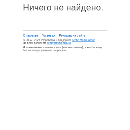
Ничего не найдено.
О проекте
Гостевая
Реклама на сайте
© 2004—2026 Разработка и поддержка
Arctic Media Group
По всем вопросам
info@arcticmedia.ru
Использование контента сайта (его наполнения), в любом виде,
без нашего разрешения запрещено.