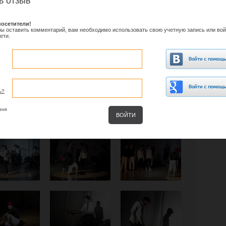
ь отзыв
осетители!
обы оставить комментарий, вам необходимо использовать свою учетную запись или вой
ети.
ь?
еня