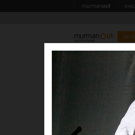
ВЕЧ
Оттенки красного
28 мая 2013
Автор: Alex Alexeev
Фотостудия Moloko