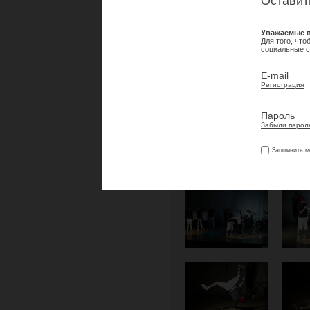
Оставит
Уважаемые п
Для того, чт
социальные с
E-mail
Регистрация
Пароль
Забыли парол
Запомнить м