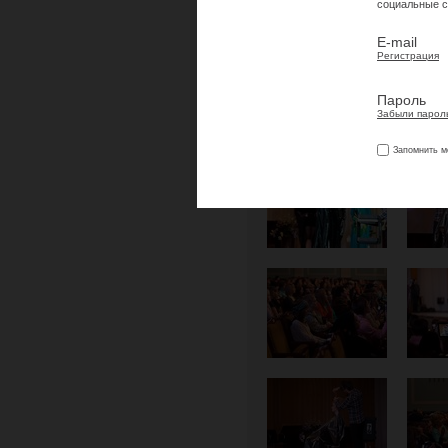
социальные с
E-mail
Регистрация
Пароль
Забыли парол
Запомнить м