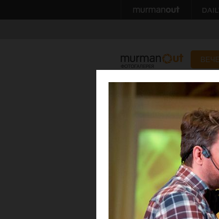
ВЕЧ
Стилист в большо
11 февраля 2013
Автор: Alex Alexeev
Фотостудия Moloko