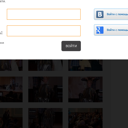
ети.
ь?
еня