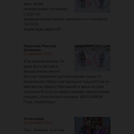
день, кроме
понедельника и вторника,
с 11до 19,
предварительно можно записаться по телефону
78-03-04.
Будем рады видеть!!!!
Королева Роксана
Штрошер,
10 декабря 2011
Я не видела воочию. Но
даже фото весьма и
весьма впечатляют!!!
Восторг сюрреалистов! Напоминает какие-то
космические сферы или мыльные пузыри!!! Как он
мир внутри сферы! Приглашайте меня на свои
зорбинги! Я хочу это видеть своими сферическими
глазами:-) Контактный телефон: 89522949038
Пока, зорбингеры!
Александр,
10 декабря 2011
Опа... Колясик. А он там