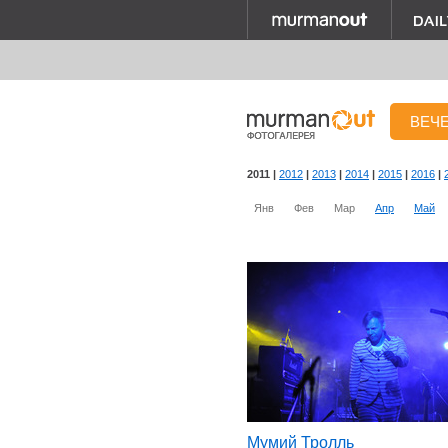
ВЕЧ
2011 |
2012
|
2013
|
2014
|
2015
|
2016
|
Янв
Фев
Мар
Апр
Май
Мумий Тролль