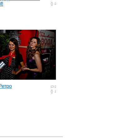
M!
0
Ретро
0
1