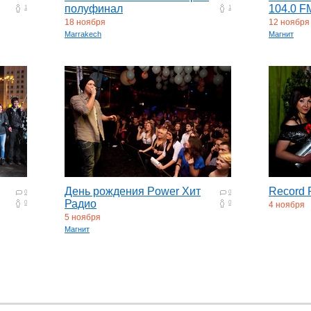
полуфинал
104.0 F
1
1
18 ноября
12 ноября
Marrakech
Магнит
День рождения Power Хит
Record 
0
0
Радио
0
0
4 ноября
5 ноября
Магнит