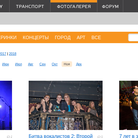
ЕРИНКИ
КОНЦЕРТЫ
ГОРОД
АРТ
ВСЕ
2017
|
2018
Июн
Июл
Авг
Сен
Окт
Ноя
Дек
Битва вокалистов 2: Второй
7 лет в 
2
0