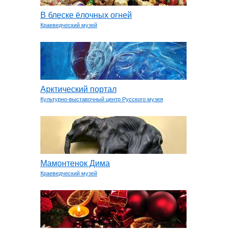
В блеске ёлочных огней
Краеведческий музей
Арктический портал
Культурно-выставочный центр Русского музея
Мамонтенок Дима
Краеведческий музей