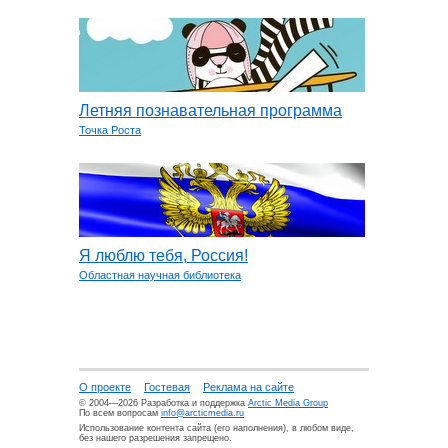
Летняя познавательная программа
Точка Роста
Я люблю тебя, Россия!
Областная научная библиотека
О проекте
Гостевая
Реклама на сайте
© 2004—2026 Разработка и поддержка
Arctic Media Group
По всем вопросам
info@arcticmedia.ru
Использование контента сайта (его наполнения), в любом виде,
без нашего разрешения запрещено.