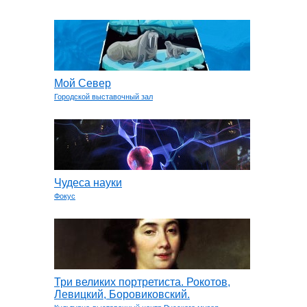
Мой Север
Городской выставочный зал
Чудеса науки
Фокус
Три великих портретиста. Рокотов,
Левицкий, Боровиковский.