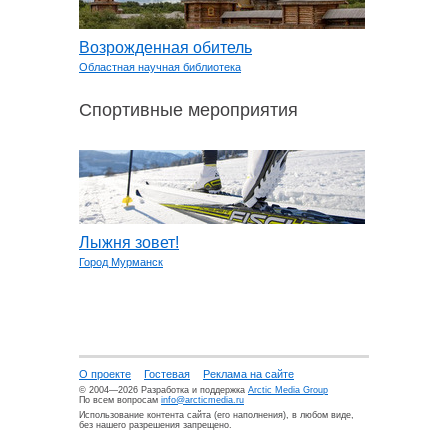
Возрожденная обитель
Областная научная библиотека
Спортивные мероприятия
Лыжня зовет!
Город Мурманск
О проекте
Гостевая
Реклама на сайте
© 2004—2026 Разработка и поддержка
Arctic Media Group
По всем вопросам
info@arcticmedia.ru
Использование контента сайта (его наполнения), в любом виде,
без нашего разрешения запрещено.