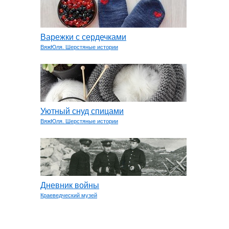
Варежки с сердечками
ВяжЮля. Шерстяные истории
Уютный снуд спицами
ВяжЮля. Шерстяные истории
Дневник войны
Краеведческий музей