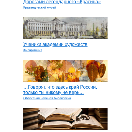
Дорогами легендарного «Красина»
Краеведческий музей
Ученики академии художеств
Филармония
…Говорят, что здесь край России,
только ты никому не верь…
Областная научная библиотека