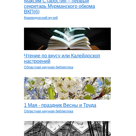
Максим Старостин – первый
секретарь Мурманского обкома
ВКП(б)
Краеведческий музей
Чтение по вкусу или Калейдоскоп
настроений
Областная научная библиотека
1 Мая - праздник Весны и Труда
Областная научная библиотека