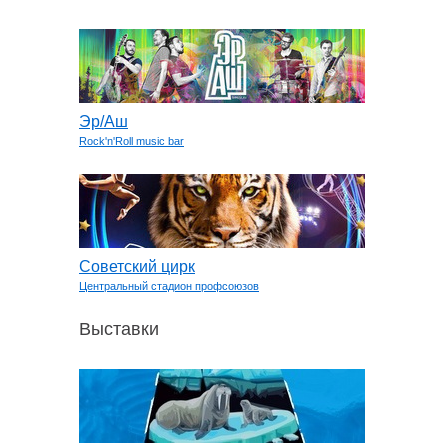
Эр/Аш
Rock'n'Roll music bar
Советский цирк
Центральный стадион профсоюзов
Выставки