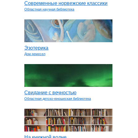
Современные норвежские классики
Областная научная библиотека
Эзотерика
Дом ремесел
Свидание с вечностью
Областная детско-юношеская библиотека
На книжной волне