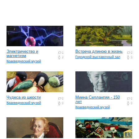
Электричество и
Встреча длиною в жизнь
1
0
магнетизм
Городской выставочный зал
3
0
Краеведческий музей
Чудеса из шерсти
Миина Силланпяя - 150
0
0
лет
Краеведческий музей
0
0
Краеведческий музей