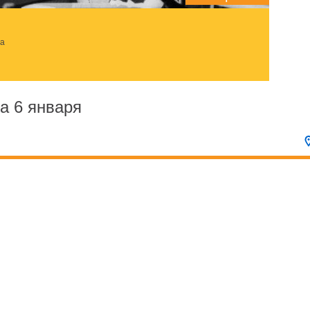
за
а 6 января