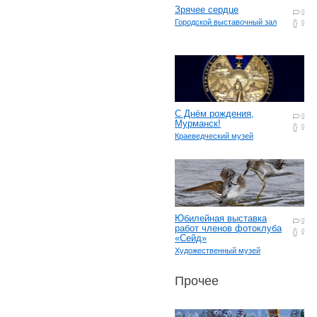
Зрячее сердце
0
Городской выставочный зал
0
С Днём рождения,
0
Мурманск!
0
Краеведческий музей
Юбилейная выставка
0
работ членов фотоклуба
0
«Сейд»
Художественный музей
Прочее