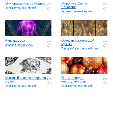
Они сражались за Родину
Живопись Сергея
0
0
Чеботаря
Художественный музей
0
0
Художественный музей
Кунсткамера
Оркестр космической
0
0
музыки
Краеведческий музей
0
0
Городской выставочный зал
Книжный знак из собрания
О чём поведал
0
0
музея
новогодний шар
0
0
Художественный музей
Художественный музей