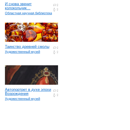
И снова звенит
0
колокольчик…
0
Областная научная библиотека
Таинство древней смолы
0
Художественный музей
0
Автопортрет в духе эпохи
0
Возрождения
0
Художественный музей