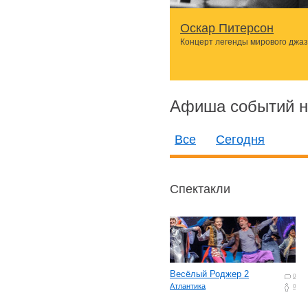
Оскар Питерсон
Концерт легенды мирового джа
Афиша событий н
Все
Сегодня
Спектакли
Весёлый Роджер 2
0
Атлантика
0