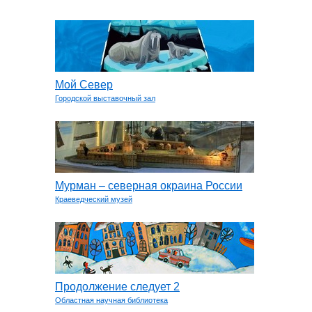
Мой Север
Городской выставочный зал
Мурман – северная окраина России
Краеведческий музей
Продолжение следует 2
Областная научная библиотека