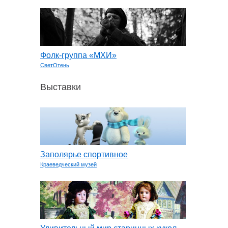
Фолк-группа «МХИ»
СветОтень
Выставки
Заполярье спортивное
Краеведческий музей