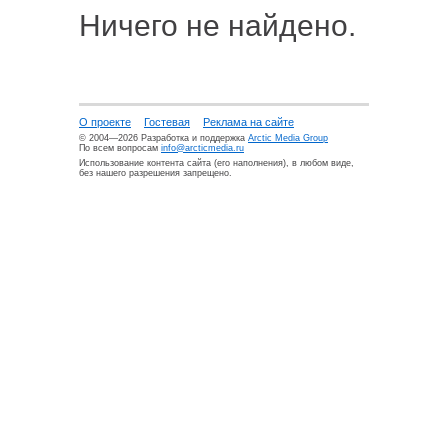
Ничего не найдено.
О проекте
Гостевая
Реклама на сайте
© 2004—2026 Разработка и поддержка
Arctic Media Group
По всем вопросам
info@arcticmedia.ru
Использование контента сайта (его наполнения), в любом виде,
без нашего разрешения запрещено.