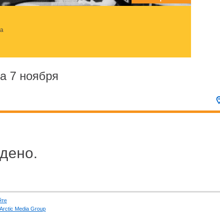
за
а 7 ноября
дено.
йте
Arctic Media Group