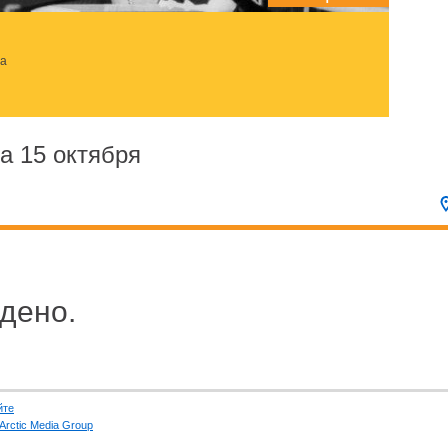
за
а 15 октября
дено.
йте
Arctic Media Group