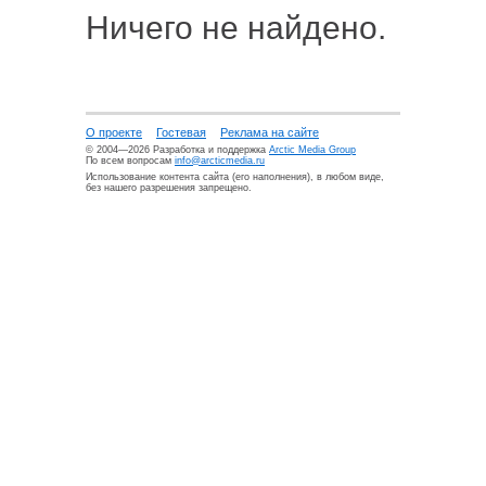
Ничего не найдено.
О проекте
Гостевая
Реклама на сайте
© 2004—2026 Разработка и поддержка
Arctic Media Group
По всем вопросам
info@arcticmedia.ru
Использование контента сайта (его наполнения), в любом виде,
без нашего разрешения запрещено.