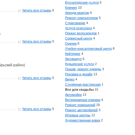
Бухгалтерские услуги
5
Клининг
10
Читать все отзывы
0
Аренда квартир
6
Ремонт компьютеров
5
Страхование
4
Услуги психолога
4
Прокат велосипедов
1
6
Сервисный центр
4
Читать все отзывы
0
Оценка
8
Учебно-консалтинговый центр
8
Кейтеринг
4
Автовыкуп
6
Курьерские услуги
2
ябрьский район)
Пошив, ремонт одежды
3
Реклама и дизайн
13
Читать все отзывы
0
Видео
4
Столярная мастерская
1
Все для свадьбы
15
Автомойки
13
Ветеринарные клиники
4
Ремонт помещений
19
Читать все отзывы
0
Ремонт автомобилей
3
Игровые центры
12
Художественная ковка
2