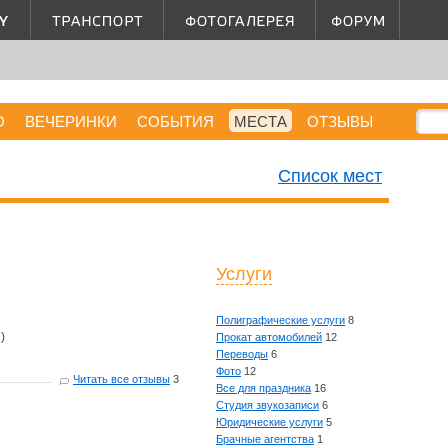
О
ВЕЧЕРИНКИ
СОБЫТИЯ
МЕСТА
ОТЗЫВЫ
Список мест
Услуги
Полиграфические услуги
8
)
Прокат автомобилей
12
Переводы
6
Фото
12
Читать все отзывы
3
Все для праздника
16
Студия звукозаписи
6
Юридические услуги
5
Брачные агентства
1