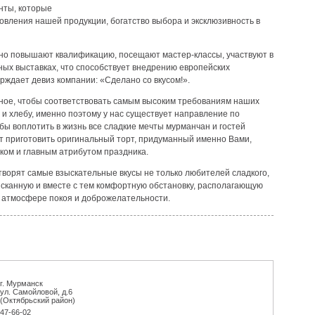
нты, которые
вления нашей продукции, богатство выбора и эксклюзивность в
но повышают квалификацию, посещают мастер-классы, участвуют в
х выставках, что способствует внедрению европейских
рждает девиз компании: «Сделано со вкусом!».
ное, чтобы соответствовать самым высоким требованиям наших
 и хлебу, именно поэтому у нас существует направление по
обы воплотить в жизнь все сладкие мечты мурманчан и гостей
т приготовить оригинальный торт, придуманный именно Вами,
ком и главным атрибутом праздника.
етворят самые взыскательные вкусы не только любителей сладкого,
ысканную и вместе с тем комфортную обстановку, располагающую
в атмосфере покоя и доброжелательности.
г. Мурманск
ул. Самойловой, д.6
(Октябрьский район)
47-66-02