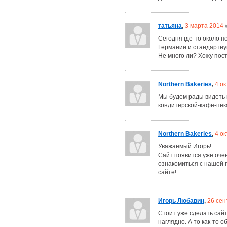
татьяна
,
3 марта 2014
#
Сегодня где-то около п
Германии и стандартную
Не много ли? Хожу пост
Northern Bakeries
,
4 о
Мы будем рады видеть в
кондитерской-кафе-пек
Northern Bakeries
,
4 о
Уважаемый Игорь!
Сайт появится уже очен
ознакомиться с нашей п
сайте!
Игорь Любавин
,
26 сен
Стоит уже сделать сайт
наглядно. А то как-то о