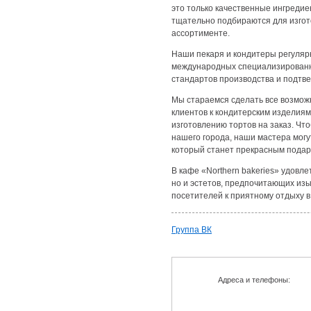
это только качественные ингредие
тщательно подбираются для изгото
ассортименте.
Наши пекаря и кондитеры регуляр
международных специализированны
стандартов производства и подтве
Мы стараемся сделать все возмож
клиентов к кондитерским изделиям
изготовлению тортов на заказ. Чт
нашего города, наши мастера могу
который станет прекрасным подар
В кафе «Northern bakeries» удовл
но и эстетов, предпочитающих из
посетителей к приятному отдыху 
Группа ВК
Адреса и телефоны: