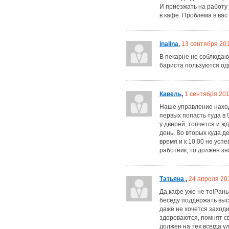
И приезжать на работу 
в кафе. Проблема в вас
inalina
,
13 сентября 20
В пекарне не соблюдаю
бариста пользуются од
Кавель
,
1 сентября 20
Наше управление находи
первых попасть туда в 
у дверей, топчется и ж
день. Во вторых куда д
время и к 10.00 не усп
работник, то должен зн
Татьяна
,
24 апреля 20
Да,кафе уже не то!Ран
беседу поддержать высл
даже не хочется заходи
здороваются, помнят с
должен на тех всегда 