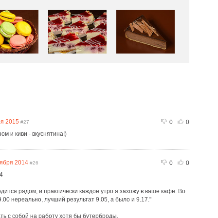
ря 2015
0
0
#27
ом и киви - вкуснятина!)
тября 2014
0
0
#26
24
ится рядом, и практически каждое утро я захожу в ваше кафе. Во
.00 нереально, лучший результат 9.05, а было и 9.17."
ть с собой на работу хотя бы бутерброды.