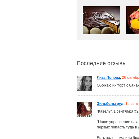
Последние отзывы
Лиза Попова
,
26 октяб
Обожаю их торт с банан
Зильбельтруд
,
15 сен
"Кавель", 1 сентября #
"Наше управление наход
первых попасть туда в 9
Есть надо дома или бра