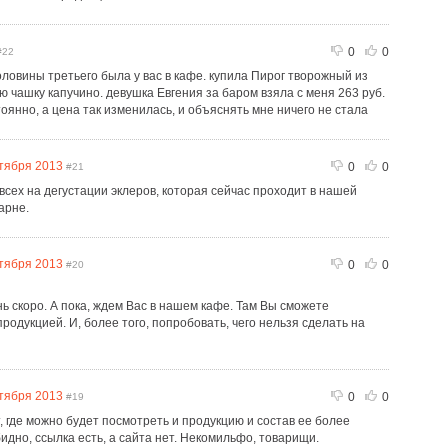
0
0
22
оловины третьего была у вас в кафе. купила Пирог творожный из
 чашку капучино. девушка Евгения за баром взяла с меня 263 руб.
оянно, а цена так изменилась, и объяснять мне ничего не стала
ктября 2013
0
0
#21
сех на дегустации эклеров, которая сейчас проходит в нашей
арне.
ктября 2013
0
0
#20
ь скоро. А пока, ждем Вас в нашем кафе. Там Вы сможете
родукцией. И, более того, попробовать, чего нельзя сделать на
тября 2013
0
0
#19
, где можно будет посмотреть и продукцию и состав ее более
бидно, ссылка есть, а сайта нет. Некомильфо, товарищи.