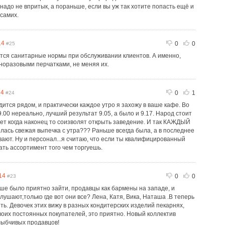
надо не впритык, а пораньше, если вы уж так хотите попасть ещё и
 самих.
14
0
0
#25
тся санитарные нормы при обслуживании клиентов. А именно,
норазовыми перчатками, не меняя их.
14
0
1
#24
тся рядом, и практически каждое утро я захожу в ваше кафе. Во
9.00 нереально, лучший результат 9.05, а было и 9.17. Народ стоит
дет когда наконец то соизволят открыть заведение. И так КАЖДЫЙ
елась свежая выпечка с утра??? Раньше всегда была, а в последнее
евают. Ну и персонал...я считаю, что если ты квалифицированный
ать ассортимент того чем торгуешь.
14
0
0
#23
ьше было приятно зайти, продавцы как бармены на западе, и
ушают,только где вот они все? Лена, Катя, Вика, Наташа .В теперь
ть. Девочек этих вижу в разных кондитерских изделий пекарнях,
воих постоянных покупателей, это приятно. Новый коллектив
улыбчивых продавцов!