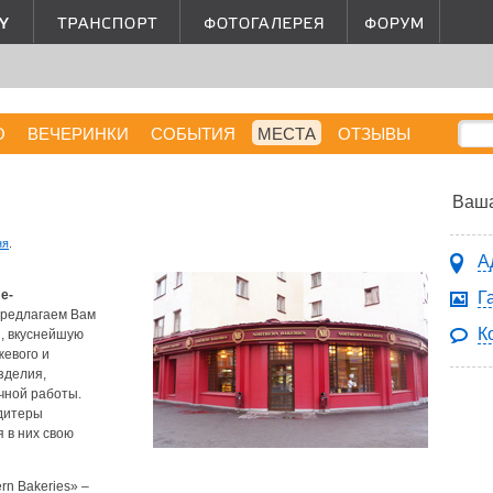
О
ВЕЧЕРИНКИ
СОБЫТИЯ
МЕСТА
ОТЗЫВЫ
Ваша
ня
.
А
е-
Г
предлагаем Вам
К
, вкуснейшую
жевого и
зделия,
чной работы.
ндитеры
 в них свою
n Bakeries» –