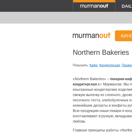
КИН
Northern Bakeries
Покушать:
Кафе
,
Кондитерская
,
Пекар
«Northern Bakeries» –
пекарня-каф
кондитерская
в г. Мурманске. Мы 
изысканные кондитерские изделия
свежую выпечку из слоеного, дрож
песочного теста, хлебобулочные и
нежнейшие десерты и конфеты ру
Всю продукцию наши пекари и ко
изготавливают в ручную, вкладывая
любовь.
Главные принципы работы «Norther