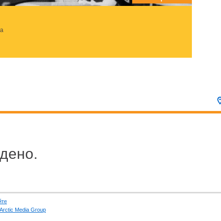
за
дено.
йте
Arctic Media Group