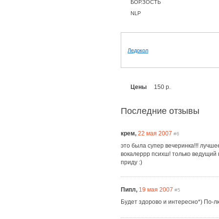
БОР.ЗОСТЬ
NLP
Ледокол
Цены
150 р.
Последние отзывы
крем,
22 мая 2007
#6
это была супер вечеринка!!! лучшее 
вокалеррр психш! только ведущий 
приду :)
Пипл,
19 мая 2007
#5
Будет здорово и интересно*) По-лю