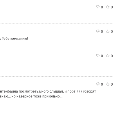
0
0
0
0
ь Тебе компанию!
0
0
0
0
гантенбайна посмотреть,много слышал, и порт 777 говорят
знаю... но наверное тоже прикольно...