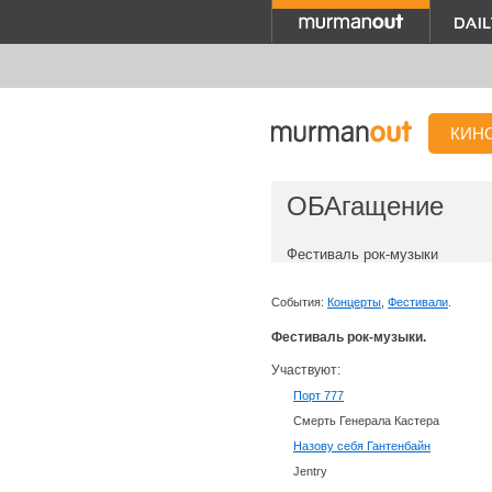
КИН
ОБАгащение
Фестиваль рок-музыки
События:
Концерты
,
Фестивали
.
Фестиваль рок-музыки.
Участвуют:
Порт 777
Смерть Генерала Кастера
Назову себя Гантенбайн
Jentry