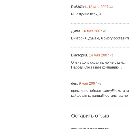
Ru$hGirL,
18 мая 2007
#4
NLP лучше всех)))
Дима,
16 мая 2007
#3
Виктория, думаю, я смогу составит
Виктория,
14 мая 2007
#2
Очень хочу сходить, но не с кем...
Народ!! Составьте компанию....
den,
9 мая 2007
#1
прикольно, обязат схожу!!! охота 
кайфовая команда!!! остальных не 
Оставить отзыв