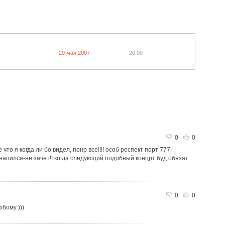
20 мая 2007
20:00
0
0
что я когда ли бо видел, понр все!!!! особ респект порт 777-
напился-не зачет!! когда следующий подобный концрт буд обязат
0
0
бому )))