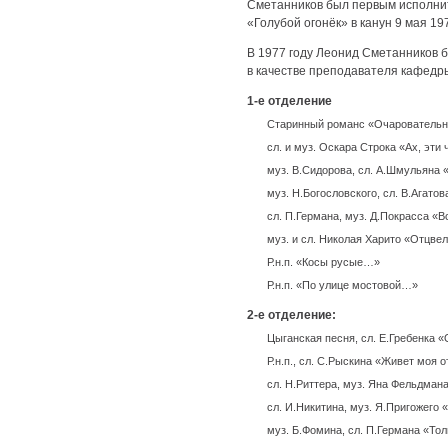
Сметанников был первым исполнит
«Голубой огонёк» в канун 9 мая 197
В 1977 году Леонид Сметанников 
в качестве преподавателя кафедры
1-е отделение
Старинный романс «Очаровательн
сл. и муз. Оскара Строка «Ах, эти
муз. В.Сидорова, сл. А.Шмульяна 
муз. Н.Богословского, сл. В.Ага
сл. П.Германа, муз. Д.Покрасса «
муз. и сл. Николая Харито «Отцв
Р.н.п. «Косы русые…»
Р.н.п. «По улице мостовой…»
2-е отделение:
Цыганская песня, сл. Е.Гребенка 
Р.н.п., сл. С.Рыскина «Живет моя 
сл. Н.Риттера, муз. Яна Фельдман
сл. И.Никитина, муз. Я.Пригожего 
муз. Б.Фомина, сл. П.Германа «Тол