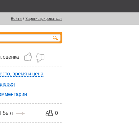
/
Войти
Зарегистрироваться
 оценка
есто, время и цена
алерея
омментарии
Я был
0