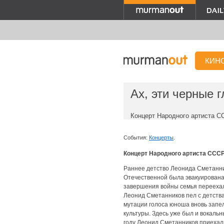
КИН
Ах, эти черные 
Концерт Народного артиста 
События:
Концерты
.
Концерт Народного артиста ССС
Раннее детство Леонида Сметанни
Отечественной была эвакуирована 
завершения войны семья переехал
Леонид Сметанников пел с детства
мутации голоса юноша вновь запел
культуры. Здесь уже был и вокальн
году Леонид Сметанников приехал 