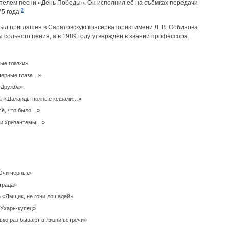
елем песни «День Победы». Он исполнил её на съёмках передачи
2
5 года.
был приглашен в Саратовскую консерваторию имени Л. В. Собинова
 сольного пения, а в 1989 году утверждён в звании профессора.
ые глазки»
 черные глаза…»
«Дружба»
това «Шаланды полные кефали…»
Всё, что было…»
ели хризантемы…»
«Очи черные»
отрада»
а «Ямщик, не гони лошадей»
«Ухарь-купец»
ько раз бывают в жизни встречи»