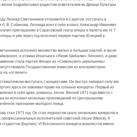
ля жизни подрабатывал радистом-осветителем во Дворце Культуры
оду Леонид Сметанников отправился в Саратов, поступать в
Л. В. Собинова. Леонида взял к себе в класс Александр Иванович
олучил приглашение в Саратовский театр оперы и балета им. Н. Г.
 оперы и уже через год исполнил первую партию (Елецкий в
метанников исполнил множество малых и больших партий, в числе
йковского, и атаман Игнатьев в «Якове Шибалке» Ленского, и даже
заменом стала партия Фигаро из «Севильского цирюльника»
рисутствовала Государственная комиссия из консерватории,
а на «отлично».
тематически выступать с концертами. Он быстро набирал силу как
ёртого курса он завоевал право на сольные концерты. Первый из
включал в себя арии, романсы, песни. Весной 1971 года вместе с
ра он исполнил несколько произведений по Центральному
елённое признание молодого певца.
а стал 1973 год. Он стал лауреатом сразу нескольких конкурсов и
а профессиональных исполнителей советской песни (Минск), Х
студентов (Берлин), VI Всесоюзного конкурса вокалистов имени