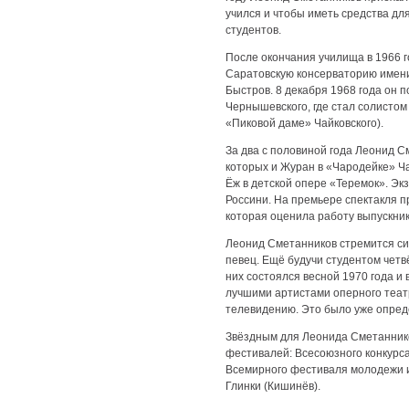
учился и чтобы иметь средства д
студентов.
После окончания училища в 1966 г
Саратовскую консерваторию имени 
Быстров. 8 декабря 1968 года он п
Чернышевского, где стал солистом
«Пиковой даме» Чайковского).
За два с половиной года Леонид С
которых и Журан в «Чародейке» Ча
Ёж в детской опере «Теремок». Эк
Россини. На премьере спектакля п
которая оценила работу выпускник
Леонид Сметанников стремится сис
певец. Ещё будучи студентом четв
них состоялся весной 1970 года и 
лучшими артистами оперного теат
телевидению. Это было уже опред
Звёздным для Леонида Сметанников
фестивалей: Всесоюзного конкурс
Всемирного фестиваля молодежи и 
Глинки (Кишинёв).