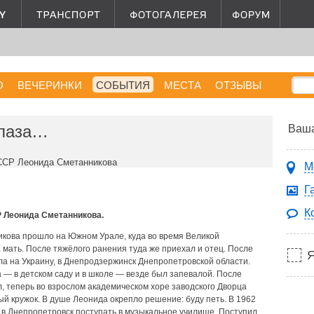
О
ВЕЧЕРИНКИ
СОБЫТИЯ
МЕСТА
ОТЗЫВЫ
глаза…
Ваша
СССР Леонида Сметанникова
М
Г
К
Р Леонида Сметанникова.
кова прошло на Южном Урале, куда во время Великой
мать. После тяжёлого ранения туда же приехал и отец. После
а на Украину, в Днепродзержинск Днепропетровской области.
 — в детском саду и в школе — везде был запевалой. После
, теперь во взрослом академическом хоре заводского Дворца
ый кружок. В душе Леонида окрепло решение: буду петь. В 1962
в Днепропетровск поступать в музыкальное училище. Поступил,