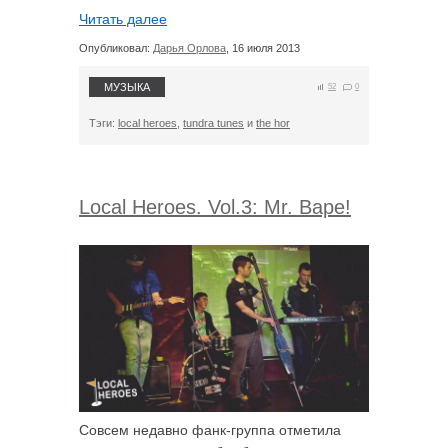
Читать далее
Опубликовал:
Дарья Орлова
, 16 июля 2013
МУЗЫКА
52
0
Тэги:
local heroes
,
tundra tunes
и
the hor
Local Heroes. Vol.3: Mr. Bape!
Совсем недавно фанк-группа отметила