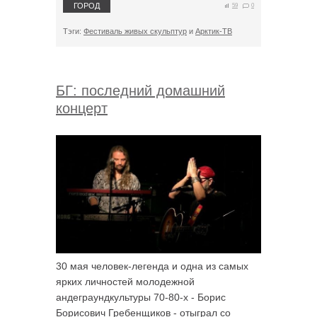
ГОРОД
59
0
Тэги:
Фестиваль живых скульптур
и
Арктик-ТВ
БГ: последний домашний
концерт
30 мая человек-легенда и одна из самых
ярких личностей молодежной
андеграундкультуры 70-80-х - Борис
Борисович Гребенщиков - отыграл со