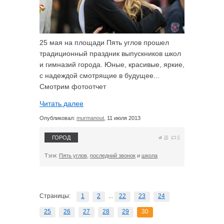
25 мая на площади Пять углов прошел
традиционный праздник выпускников школ
и гимназий города. Юные, красивые, яркие,
с надеждой смотрящие в будущее...
Смотрим фотоотчет
Читать далее
Опубликовал:
murmanout
, 11 июля 2013
ГОРОД
26
0
Тэги:
Пять углов
,
последний звонок
и
школа
Страницы:
1
2
...
22
23
24
25
26
27
28
29
30