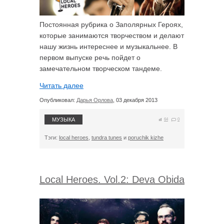
Постоянная рубрика о Заполярных Героях,
которые занимаются творчеством и делают
нашу жизнь интереснее и музыкальнее. В
первом выпуске речь пойдет о
замечательном творческом тандеме.
Читать далее
Опубликовал:
Дарья Орлова
, 03 декабря 2013
МУЗЫКА
64
0
Тэги:
local heroes
,
tundra tunes
и
poruchik kizhe
Local Heroes. Vol.2: Deva Obida