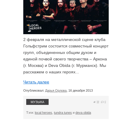
2 февраля на металлической сцене клуба
Гольфстрим состоится совместный концерт
групп, объединенных общим духом и
единой почвой своего творчества – Аркона
(г. Москва) и Deva Obida (г. Мурманск). Мы
расскажем о наших героях...
Читать далее
Опубликовал:
Дарья Орлова
, 16 декабря 2013
МУЗЫКА
59
0
Тэги:
local heroes
,
tundra tunes
и
deva obida