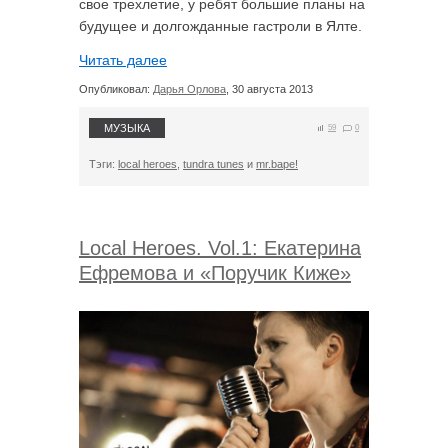
свое трехлетие, у ребят большие планы на
будущее и долгожданные гастроли в Ялте.
Читать далее
Опубликовал:
Дарья Орлова
, 30 августа 2013
МУЗЫКА
59
0
Тэги:
local heroes
,
tundra tunes
и
mr.bape!
Local Heroes. Vol.1: Екатерина
Ефремова и «Поручик Киже»