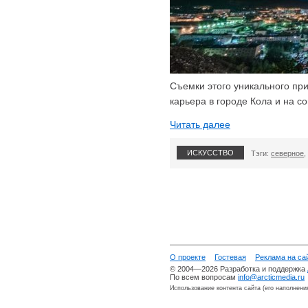
Съемки этого уникального пр
карьера в городе Кола и на с
Читать далее
ИСКУССТВО
Тэги:
северное
,
О проекте
Гостевая
Реклама на са
© 2004—2026 Разработка и поддержка
По всем вопросам
info@arcticmedia.ru
Использование контента сайта (его наполнени