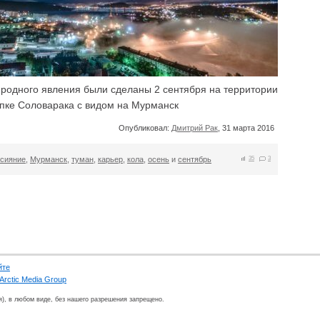
иродного явления были сделаны 2 сентября на территории
опке Соловарака с видом на Мурманск
Опубликовал:
Дмитрий Рак
, 31 марта 2016
сияние
,
Мурманск
,
туман
,
карьер
,
кола
,
осень
и
сентябрь
35
3
йте
Arctic Media Group
я), в любом виде, без нашего разрешения запрещено.