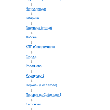
Челюскинцев
Гагарина
Гаджиева (улица)
Лобова
КПП (Североморск)
Сорока
Росляково
Росляково-1
Церковь (Росляково)
Поворот на Сафоново-1
Сафоново