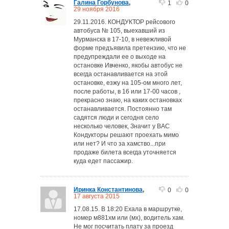
Галина Горбунова
,
1
0
29 ноября 2016
29.11.2016. КОНДУКТОР рейсового
автобуса № 105, выехавший из
Мурманска в 17-10, в невежливой
форме предъявила претензию, что не
предупреждали ее о выходе на
остановке Ивченко, якобы автобус не
всегда останавливается на этой
остановке, езжу на 105-ом много лет,
после работы, в 16 или 17-00 часов ,
прекрасно знаю, на каких остановках
останавливается. Постоянно там
садятся люди и сегодня село
несколько человек, Значит у ВАС
Кондукторы решают проехать мимо
или нет? И что за хамство...при
продаже билета всегда уточняется
куда едет пассажир.
Иринка Константинова
,
0
0
17 августа 2015
17.08.15. В 18:20 Ехала в маршрутке,
номер м881хм или (мх), водитель хам.
Не мог посчитать плату за проезд