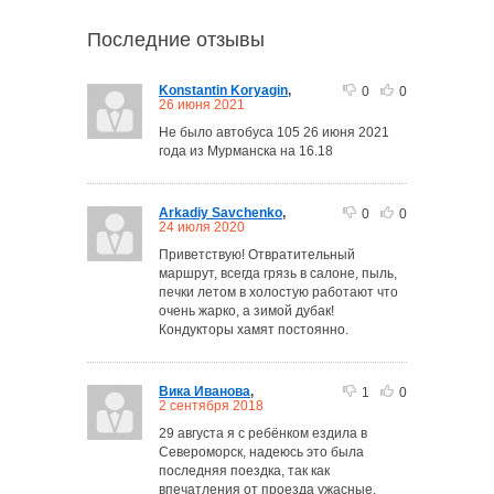
Последние отзывы
Konstantin Koryagin
,
0
0
26 июня 2021
Не было автобуса 105 26 июня 2021
года из Мурманска на 16.18
Arkadiy Savchenko
,
0
0
24 июля 2020
Приветствую! Отвратительный
маршрут, всегда грязь в салоне, пыль,
печки летом в холостую работают что
очень жарко, а зимой дубак!
Кондукторы хамят постоянно.
Вика Иванова
,
1
0
2 сентября 2018
29 августа я с ребёнком ездила в
Североморск, надеюсь это была
последняя поездка, так как
впечатления от проезда ужасные.