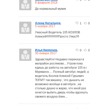
8 февраля 2018
Да нормальный мужик
Алена Натальчук
,
1
0
5 ноября 2017
Ужасный Водитель 105 КОЗЛОВ
Алексей!!!!!!!!!!!!!!!!Просто Ужас!!!!
Илья Кропочев
,
0
0
30 января 2017
Здравствуйте! Недавно переехал в
жилрайон росляково... Утром пока
едишь до работы на автобусе 105 в г.
Мурманск..... Полный автобус людей, а
водитель Козлов Алексей Гурьевич
ТОПИТ так машину , что дышать не
возможно вообще в автобусе...на
столько душно и жарко, что иной раз
хочется выбить дверь чтобы вдохнуть
свежего воздуха блин....