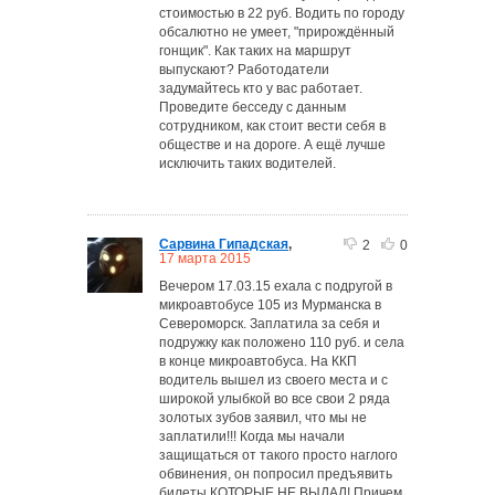
стоимостью в 22 руб. Водить по городу
обсалютно не умеет, "прирождённый
гонщик". Как таких на маршрут
выпускают? Работодатели
задумайтесь кто у вас работает.
Проведите бесседу с данным
сотрудником, как стоит вести себя в
обществе и на дороге. А ещё лучше
исключить таких водителей.
Сарвина Гипадская
,
2
0
17 марта 2015
Вечером 17.03.15 ехала с подругой в
микроавтобусе 105 из Мурманска в
Североморск. Заплатила за себя и
подружку как положено 110 руб. и села
в конце микроавтобуса. На ККП
водитель вышел из своего места и с
широкой улыбкой во все свои 2 ряда
золотых зубов заявил, что мы не
заплатили!!! Когда мы начали
защищаться от такого просто наглого
обвинения, он попросил предъявить
билеты КОТОРЫЕ НЕ ВЫДАЛ! Причем