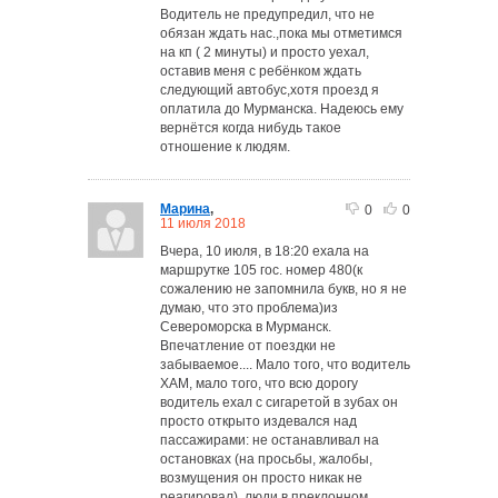
Водитель не предупредил, что не
обязан ждать нас.,пока мы отметимся
на кп ( 2 минуты) и просто уехал,
оставив меня с ребёнком ждать
следующий автобус,хотя проезд я
оплатила до Мурманска. Надеюсь ему
вернётся когда нибудь такое
отношение к людям.
Maрина
,
0
0
11 июля 2018
Вчера, 10 июля, в 18:20 ехала на
маршрутке 105 гос. номер 480(к
сожалению не запомнила букв, но я не
думаю, что это проблема)из
Североморска в Мурманск.
Впечатление от поездки не
забываемое.... Мало того, что водитель
ХАМ, мало того, что всю дорогу
водитель ехал с сигаретой в зубах он
просто открыто издевался над
пассажирами: не останавливал на
остановках (на просьбы, жалобы,
возмущения он просто никак не
реагировал), люди в преклонном