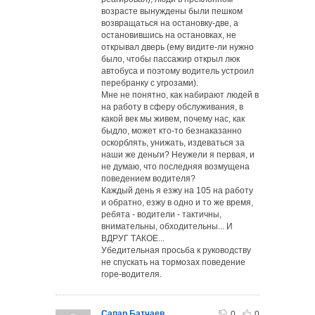
возрасте вынуждены были пешком
возвращаться на остановку-две, а
остановившись на остановках, не
открывал дверь (ему видите-ли нужно
было, чтобы пассажир открыл люк
автобуса и поэтому водитель устроил
перебранку с угрозами).
Мне не понятно, как набирают людей в
на работу в сферу обслуживания, в
какой век мы живем, почему нас, как
быдло, может кто-то безнаказанно
оскорблять, унижать, издеваться за
наши же деньги? Неужели я первая, и
не думаю, что последняя возмущена
поведением водителя?
Каждый день я езжу на 105 на работу
и обратно, езжу в одно и то же время,
ребята - водители - тактичны,
внимательны, обходительны... И
ВДРУГ ТАКОЕ...
Убедительная просьба к руководству
не спускать на тормозах поведение
горе-водителя.
Сапар Батчаев
,
0
0