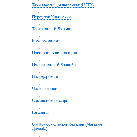
Технический университет (МГТУ)
Переулок Хибинский
Театральный Бульвар
Комсомольская
Привокзальная площадь
Плавательный бассейн
Володарского
Челюскинцев
Семеновское озеро
Гагарина
6-й Комсомольской батареи (Магазин
Дружба)