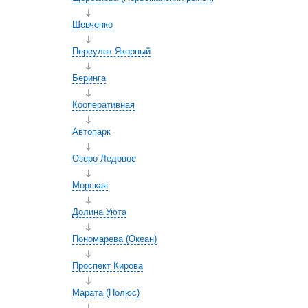
Шевченко
Переулок Якорный
Беринга
Кооперативная
Автопарк
Озеро Ледовое
Морская
Долина Уюта
Пономарева (Океан)
Проспект Кирова
Марата (Полюс)