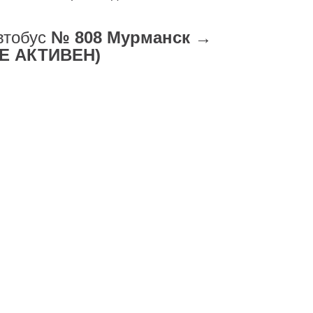
втобус
№ 808 Мурманск →
НЕ АКТИВЕН)