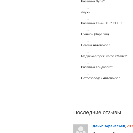
Развилка Чупа*
Лоухи
Развилка Кемь, АЗС «ТТК»
Пушной (Карелия)
Сегежа Автовокзал
Медвежьегорск, кафе «Маяк»*
Развилка Кондопога*
Петрозаводск Автовокзал
Последние отзывы
Денис Афанасьев
,
20 