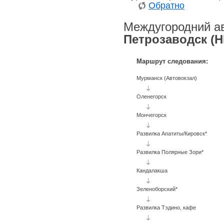
Обратно
Междугородний а
Петрозаводск (
Маршрут следования:
Мурманск (Автовокзал)
Оленегорск
Мончегорск
Развилка Апатиты/Кировск*
Развилка Полярные Зори*
Кандалакша
Зеленоборский*
Развилка Тэдино, кафе