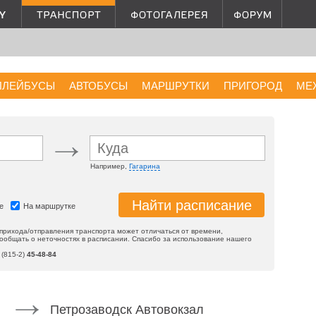
ЛЛЕЙБУСЫ
АВТОБУСЫ
МАРШРУТКИ
ПРИГОРОД
МЕ
Например,
Гагарина
е
На маршрутке
 прихода/отправления транспорта может отличаться от времени,
сообщать о неточностях в расписании. Спасибо за использование нашего
 (815-2)
45-48-84
Петрозаводск Автовокзал