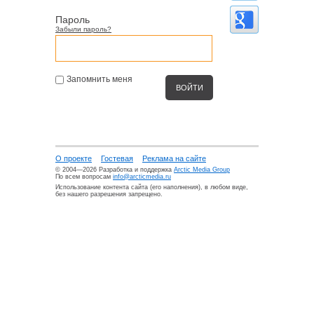
Пароль
Забыли пароль?
Запомнить меня
О проекте
Гостевая
Реклама на сайте
© 2004—2026 Разработка и поддержка
Arctic Media Group
По всем вопросам
info@arcticmedia.ru
Использование контента сайта (его наполнения), в любом виде,
без нашего разрешения запрещено.