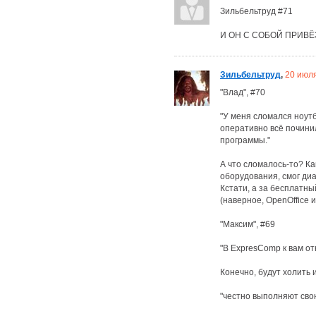
Зильбельтруд #71
И ОН С СОБОЙ ПРИВ
Зильбельтруд
,
20 июл
"Влад", #70
"У меня сломался ноутб
оперативно всё почини
программы."
А что сломалось-то? Ка
оборудования, смог диа
Кстати, а за бесплатны
(наверное, OpenOffice 
"Максим", #69
"В ExpresComp к вам о
Конечно, будут холить 
"честно выполняют свою