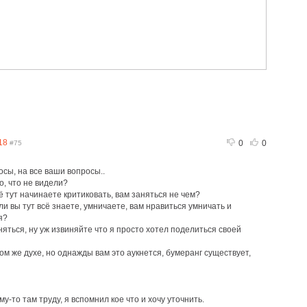
18
0
0
#75
сы, на все ваши вопросы..
о, что не видели?
сё тут начинаете критиковать, вам заняться не чем?
ли вы тут всё знаете, умничаете, вам нравиться умничать и
я?
аняться, ну уж извиняйте что я просто хотел поделиться своей
м же духе, но однажды вам это аукнется, бумеранг существует,
му-то там труду, я вспомнил кое что и хочу уточнить.