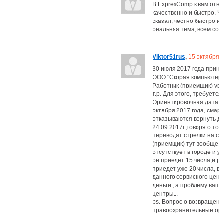
В ExpresComp к вам от
качественно и быстро. Ч
сказал, честно быстро 
реальная тема, всем со
Viktor51rus
,
15 октября
30 июля 2017 года при
ООО "Скорая компьютер
Работник (приемщик) ув
т.р. Для этого, требует
Ориентировочная дата г
октября 2017 года, сма
отказываются вернуть 
24.09.2017г.,говоря о 
переводят стрелки на с
(приемщик) тут вообще
отсутствует в городе и 
он приедет 15 чиcла,и 
приедет уже 20 числа, в
данного сервисного цен
деньги , а проблему в
центры...
ps. Вопрос о возвраще
правоохранительные орг