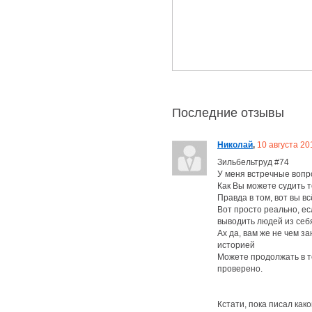
Последние отзывы
Николай
,
10 августа 20
Зильбельтруд #74
У меня встречные вопро
Как Вы можете судить т
Правда в том, вот вы в
Вот просто реально, ес
выводить людей из себ
Ах да, вам же не чем з
историей
Можете продолжать в то
проверено.
Кстати, пока писал како