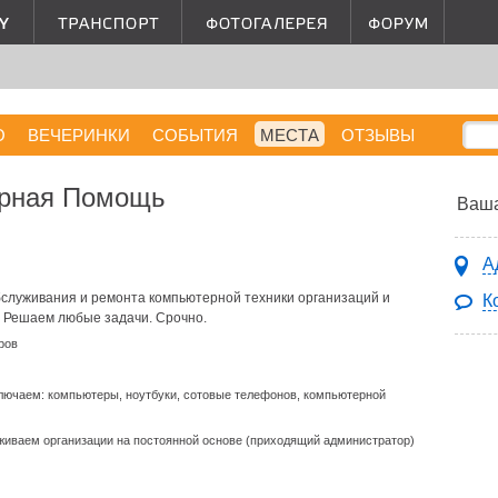
О
ВЕЧЕРИНКИ
СОБЫТИЯ
МЕСТА
ОТЗЫВЫ
ерная Помощь
Ваша
А
бслуживания и ремонта компьютерной техники организаций и
К
. Решаем любые задачи. Срочно.
ров
лючаем: компьютеры, ноутбуки, сотовые телефонов, компьютерной
живаем организации на постоянной основе (приходящий администратор)