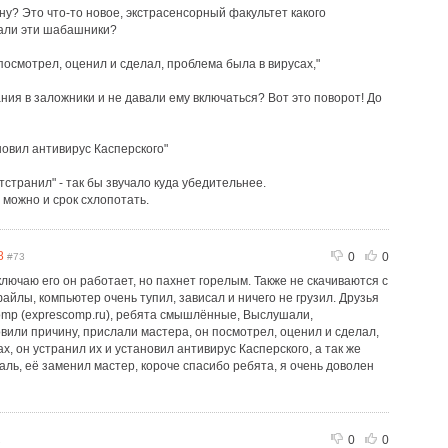
у? Это что-то новое, экстрасенсорный факультет какого
вали эти шабашники?
посмотрел, оценил и сделал, проблема была в вирусах,"
ния в заложники и не давали ему включаться? Вот это поворот! До
ановил антивирус Касперского"
тстранил" - так бы звучало куда убедительнее.
 можно и срок схлопотать.
8
0
0
#73
ючаю его он работает, но пахнет горелым. Также не скачиваются с
айлы, компьютер очень тупил, зависал и ничего не грузил. Друзья
mp (exprescomp.ru), ребята смышлённые, Выслушали,
вили причину, прислали мастера, он посмотрел, оценил и сделал,
х, он устранил их и установил антивирус Касперского, а так же
аль, её заменил мастер, короче спасибо ребята, я очень доволен
0
0
2