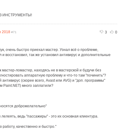
ЁЗ ИНСТРУМЕНТЫ!
я 2018
3
0
#71
ук, очень быстро приехал мастер. Узнал всё о проблеме,
л и восстановил, так же установил антивирус и дополнительные
к мастер-ломастер, находясь не в мастерской и будучи без
гностировать аппаратную проблему и что-то там "починить"?
й антивирус (скорее всего, Avast или AVG) и "доп. программы"
им Paint.NET) много заплатили?
тносятся доброжелательно"
и лелеять, ведь "пассажиры" - это их основная клиентура.
 работу, качественно и быстро."