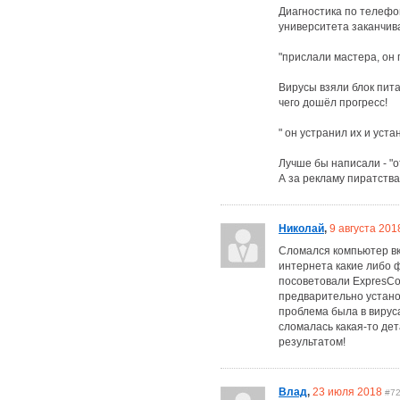
Диагностика по телефон
университета заканчи
"прислали мастера, он 
Вирусы взяли блок пита
чего дошёл прогресс!
" он устранил их и уст
Лучше бы написали - "о
А за рекламу пиратства
Николай
,
9 августа 201
Сломался компьютер вкл
интернета какие либо ф
посоветовали ExpresCo
предварительно устано
проблема была в вируса
сломалась какая-то дет
результатом!
Влад
,
23 июля 2018
#7