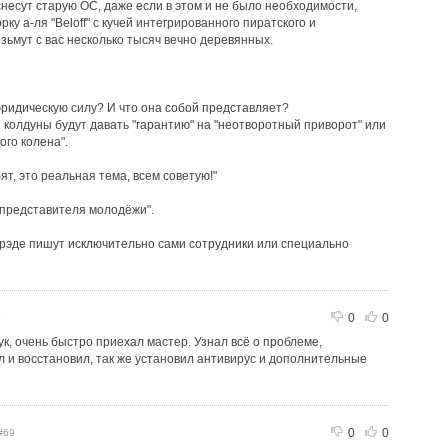
несут старую ОС, даже если в этом и не было необходимости,
ку а-ля "Beloff" с кучей интегрированного пиратского и
зьмут с вас несколько тысяч вечно деревянных.
юридическую силу? И что она собой представляет?
и колдуны будут давать "гарантию" на "неотворотный приворот" или
ого колена".
ят, это реальная тема, всем советую!"
 "представителя молодёжи".
 трэде пишут исключительно сами сотрудники или специально
0
0
0
к, очень быстро приехал мастер. Узнал всё о проблеме,
л и восстановил, так же установил антивирус и дополнительные
0
0
#69