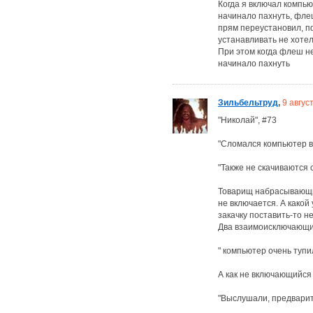
Когда я включал компью
начинало пахнуть, фле
прям переустановил, п
устанавливать не хотел
При этом когда флеш не
начинало пахнуть
Зильбельтруд
,
9 авгус
"Николай", #73
"Сломался компьютер вк
"Также не скачиваются 
Товарищ набрасывающий 
не включается. А какой
закачку поставить-то н
Два взаимоисключающи
" компьютер очень тупил
А как не включающийся 
"Выслушали, предварит