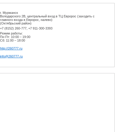
г. Мурманск
Володарского 2В, центральный вход в ТЦ Евророс (заходить с
главного входа в Евророс, налево)
(Октябрьский район)
+7 (8152) 260-777, +7 911-300-3393
Режим работы:
Пн-Пт: 10:00 – 19:00
Сб: 11:00 – 18:00
http://260777.ru
info@260777.ru