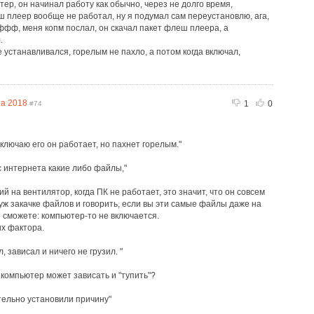
тер, он начинал работу как обычно, через не долго время,
ш плеер вообще не работал, ну я подумал сам переустановлю, ага,
ффф, меня копм послал, он скачал пакет флеш плеера, а
.
 устанавливался, горелым не пахло, а потом когда включал,
та 2018
1
0
#74
лючаю его он работает, но пахнет горелым."
с интернета какие либо файлы,"
на вентилятор, когда ПК не работает, это значит, что он совсем
 уж закачке файлов и говорить, если вы эти самые файлы даже на
е сможете: компьютер-то не включается.
х фактора.
, зависал и ничего не грузил. "
компьютер может зависать и "тупить"?
ельно установили причину"