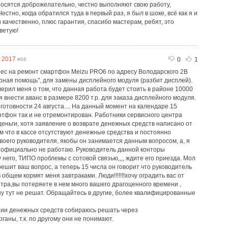
носятся доброжелательно, честно выполняют свою работу,
естно, когда обратился туда в первый раз, я был в шоке, всё как я и
и качественно, плюс гарантия, спасибо мастерам, ребят, это
ветую!
 2017
0
1
#68
нес на ремонт смартфон Meizu PRO6 по адресу Володарского 2В
ная помощь", для замены дисплейного модуля (разбит дисплей).
ерил меня о том, что данная работа будет стоить в районе 10000
ся внести аванс в размере 8200 т.р. для заказа дисплейного модуля.
отовности 24 августа.... На данный момент на календаре 15
ртфон так и не отремонтирован. Работники сервисного центра
деньги, хотя заявление о возврате денежных средств написано от
том что в кассе отсутствуют денежные средства и постоянно
воего руководителя, якобы он занимается данным вопросом, а, я
 официально не работаю. Руководитель данной конторы
у него, ТИПО проблемы с сотовой связью,,,, ждите его приезда. Мол
решит ваш вопрос, а теперь 15 числа он говорит что руководитель
 общем кормят меня завтраками. Люди!!!!!!!хочу оградить вас от
тра,вы потеряете в нем много вашего драгоценного времени ,
ашу тут не решат. Обращайтесь в другие, более квалифицированные
нии денежных средств собираюсь решать через
аны, т.к. по другому они не понимают.