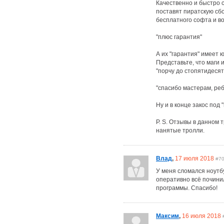
Качественно и быстро с
поставят пиратскую сбор
бесплатного софта и во
"плюс гарантия"
А их "гарантия" имеет 
Представьте, что маги 
"порчу до стопятидесят
"спасибо мастерам, реб
Ну и в конце закос под
P. S. Отзывы в данном
нанятые тролли.
Влад
,
17 июля 2018
#7
У меня сломался ноутбу
оперативно всё почини
программы. Спасибо!
Максим
,
16 июля 2018