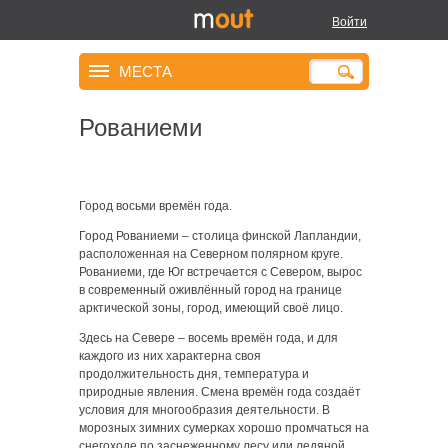
Войти
МЕСТА
Рованиеми
Город восьми времён года.
Город Рованиеми – столица финской Лапландии,
расположенная на Северном полярном круге.
Рованиеми, где Юг встречается с Севером, вырос
в современный оживлённый город на границе
арктической зоны, город, имеющий своё лицо.
Здесь на Севере – восемь времён года, и для
каждого из них характерна своя
продолжительность дня, температура и
природные явления. Смена времён года создаёт
условия для многообразия деятельности. В
морозных зимних сумерках хорошо промчаться на
снегоходе по заснеженному лесу или ледяной