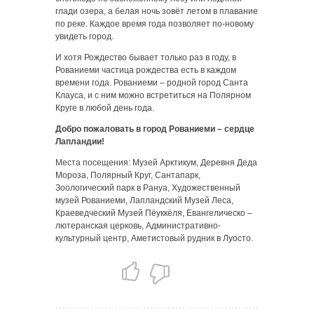
глади озера, а белая ночь зовёт летом в плавание
по реке. Каждое время года позволяет по-новому
увидеть город.
И хотя Рождество бывает только раз в году, в
Рованиеми частица рождества есть в каждом
времени года. Рованиеми – родной город Санта
Клауса, и с ним можно встретиться на Полярном
Круге в любой день года.
Добро пожаловать в город Рованиеми – сердце
Лапландии!
Места посещения: Музей Арктикум, Деревня Деда
Мороза, Полярный Круг, Сантапарк,
Зоологический парк в Рануа, Художественный
музей Рованиеми, Лапландский Музей Леса,
Краеведческий Музей Пёуккёля, Евангелическо –
лютеранская церковь, Административно-
культурный центр, Аметистовый рудник в Луосто.