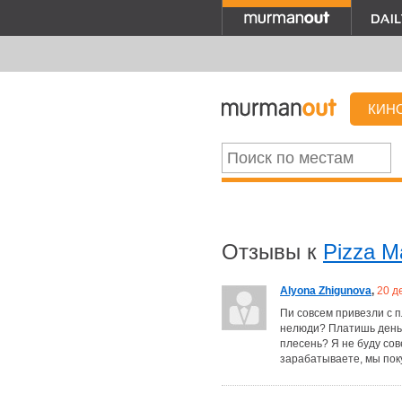
КИН
Отзывы к
Pizza M
Alyona Zhigunova
,
20 д
Пи совсем привезли с п
нелюди? Платишь деньг
плесень? Я не буду сов
зарабатываете, мы поку