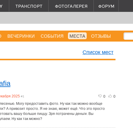
О
ВЕЧЕРИНКИ
СОБЫТИЯ
МЕСТА
ОТЗЫВЫ
Список мест
afia
екабря 2025
0
0
#1
лесенью. Могу предоставить фото. Ну как так можно вообще
и? А привозит просто. Я не знаю, может ещё. Что это просто
етовать вашу больше пиццу. Зря потрачены деньги. Вы
паем. Ну как так можно?