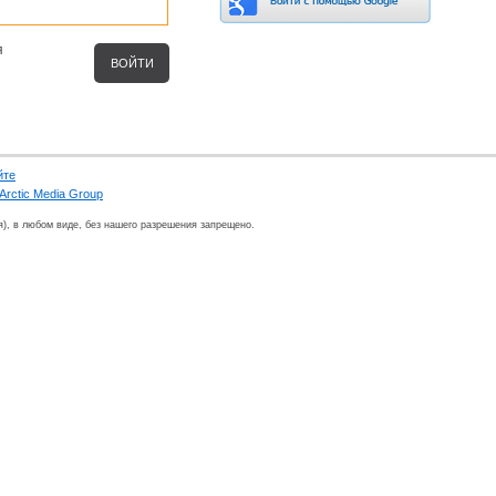
я
йте
Arctic Media Group
я), в любом виде, без нашего разрешения запрещено.