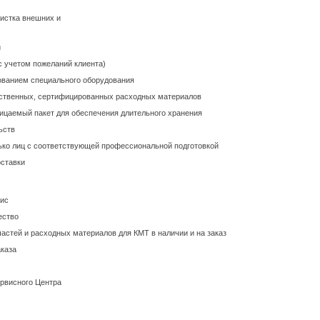
чистка внешних и
й
с учетом пожеланий клиента)
ованием специального оборудования
ественных, сертифицированных расходных материалов
ницаемый пакет для обеспечения длительного хранения
ьств
лько лиц с соответствующей профессиональной подготовкой
оставки
вис
ество
астей и расходных материалов для КМТ в наличии и на заказ
каза
ервисного Центра