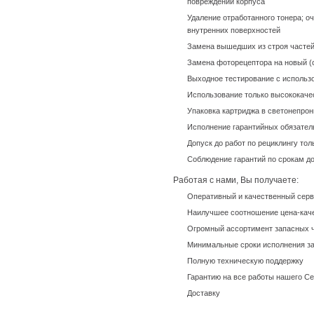
повреждений корпуса
Удаление отработанного тонера; о
внутренних поверхностей
Замена вышедших из строя часте
Замена фоторецептора на новый (
Выходное тестирование с использ
Использование только высококач
Упаковка картриджа в светонепро
Исполнение гарантийных обязател
Допуск до работ по рециклингу то
Соблюдение гарантий по срокам д
Работая с нами, Вы получаете:
Оперативный и качественный сер
Наилучшее соотношение цена-кач
Огромный ассортимент запасных ч
Минимальные сроки исполнения за
Полную техническую поддержку
Гарантию на все работы нашего С
Доставку