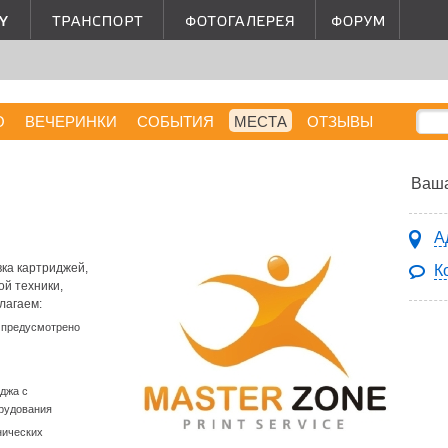
О
ВЕЧЕРИНКИ
СОБЫТИЯ
МЕСТА
ОТЗЫВЫ
Ваша
А
вка картриджей,
К
й техники,
лагаем:
и предусмотрено
иджа с
рудования
нических