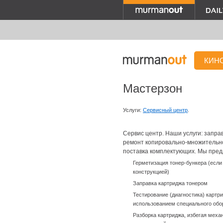
КИН
Мастерзон
Услуги:
Сервисный центр
.
Сервис центр. Наши услуги: запра
ремонт копировально-множительно
поставка комплектующих. Мы пред
Герметизация тонер-бункера (есл
конструкцией)
Заправка картриджа тонером
Тестирование (диагностика) картр
использованием специального обо
Разборка картриджа, избегая меха