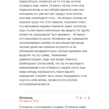
закругляться, несмотря на то что мы хотели
посидеть еще, через 10 минут после этого она
подошла вновь и настойчиво вручила нам счет,
напомнив что уже вот вот придут посетители,
поэтому освободите стол... На вопрос почему не
сказали сразу что стол заказан, получили ответ,
что менеджер недавно приняла заказ, посчитав
наш столик нерентабельным, мы видите ли "долго
ничего не заказывали" был аргумент... 40 минут
это оказывается долго. Возможно мы совершили
непоправимую ошибку не рассказав при входе
сколько денег мы пришли потратить и не
обговорив предварительно сколько времени нам
выделят на эту сумму.. Уважаемая
администрация, надо при входе повесить
прейскурант (почасовой), что бы не выглядеть
невежливыми и не отбивать у людей охоту еще
когда нибудь перешагнуть порог вашего
заведения. А может быть сразу передумать и не
портить себе вечер, провести его в более
гостеприимном месте.
Юленька,
0
0
25 марта 2011
Согласна с последним отзывом. Отличное кафе