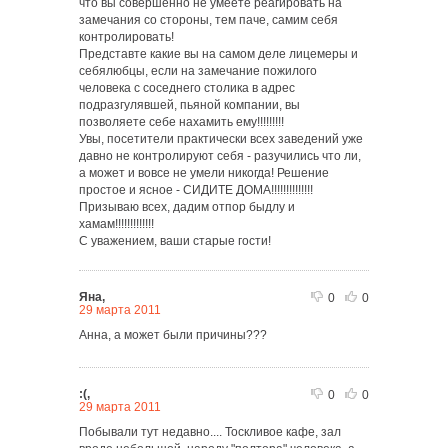
что вы совершенно не умеете реагировать на
замечания со стороны, тем паче, самим себя
контролировать!
Представте какие вы на самом деле лицемеры и
себялюбцы, если на замечание пожилого
человека с соседнего столика в адрес
подразгулявшей, пьяной компании, вы
позволяете себе нахамить ему!!!!!!!!!
Увы, посетители практически всех заведений уже
давно не контролируют себя - разучились что ли,
а может и вовсе не умели никогда! Решение
простое и ясное - СИДИТЕ ДОМА!!!!!!!!!!!!!!
Призываю всех, дадим отпор быдлу и
хамам!!!!!!!!!!!!!
С уважением, ваши старые гости!
Яна,
0
0
29 марта 2011
Анна, а может были причины???
:(,
0
0
29 марта 2011
Побывали тут недавно.... Тоскливое кафе, зал