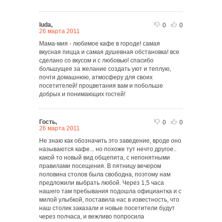
luda,
0
0
26 марта 2011
Мама-мия - любимое кафе в городе! самая
вкусная пицца и самая душевная обстановка! все
сделано со вкусом и с любовью! спасибо
большущее за желание создать уют и теплую,
почти домашнюю, атмосферу для своих
посетителей! процветания вам и побольше
добрых и понимающих гостей!
Гость,
0
0
26 марта 2011
Не знаю как обозначить это заведение, вроде оно
называются кафе... но похоже тут нечто другое..
какой то новый вид общепита, с непонятными
правилами посещения. В пятницу вечером
половина столов была свободна, поэтому нам
предложили выбрать любой. Через 1,5 часа
нашего там пребывания подошла официантка и с
милой улыбкой, поставила нас в известность, что
наш столик заказали и новые посетители будут
через полчаса, и вежливо попросила