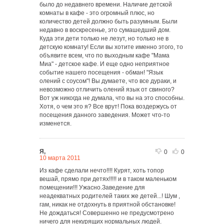
было до недавнего времени. Наличие детской
комнаты в кафе - это огромный плюс, но
количество детей должно быть разумным. Были
недавно в воскресенье, это сумашедший дом.
Куда эти дети только не лезут, но только не в
детскую комнату! Если вы хотите именно этого, то
объявите всем, что по выходным кафе "Мама
Миа" - детское кафе. И еще одно неприятное
событие нашего посещения - обман! "Язык
олений с соусом"! Вы думаете, что все дураки, и
невозможно отличить олений язык от свиного?
Вот уж никогда не думала, что вы на это способны.
Хотя, о чем это я? Все врут! Пока воздержусь от
посещения данного заведения. Может что-то
изменется.
Я,
0
0
10 марта 2011
Из кафе сделали нечто!!!! Курят, хоть топор
вешай, прямо при детях!!!!! и в таком маленьком
помещении!!! Ужасно.Заведение для
неадекватных родителей таких же детей...! Шум ,
гам, никак не отдохнуть в приятной обстановке!
Не дождаться! Совершенно не предусмотрено
ничего для некурящих нормальных людей.