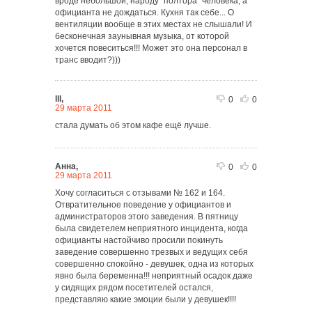
вроде небольшой, народу "полтора" человека, а
официанта не дождаться. Кухня так себе... О
вентиляции вообще в этих местах не слышали! И
бесконечная заунывная музыка, от которой
хочется повеситься!!! Может это она персонал в
транс вводит?)))
lll,
0
0
29 марта 2011
стала думать об этом кафе ещё лучше.
Анна,
0
0
29 марта 2011
Хочу согласиться с отзывами № 162 и 164.
Отвратительное поведение у официантов и
администраторов этого заведения. В пятницу
была свидетелем неприятного инцидента, когда
официанты настойчиво просили покинуть
заведение совершенно трезвых и ведущих себя
совершенно спокойно - девушек, одна из которых
явно была беременна!!! неприятный осадок даже
у сидящих рядом посетителей остался,
представляю какие эмоции были у девушек!!!!