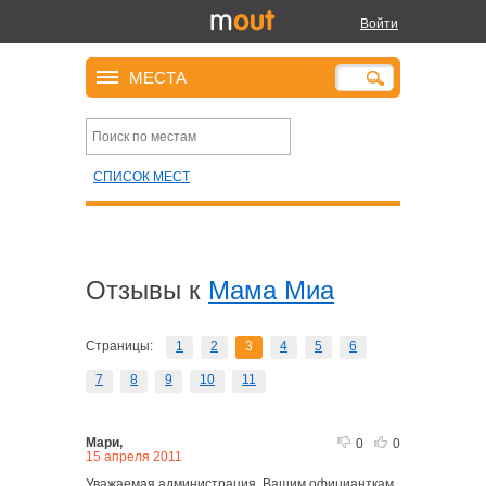
Войти
МЕСТА
СПИСОК МЕСТ
Отзывы к
Мама Миа
Страницы:
1
2
3
4
5
6
7
8
9
10
11
Мари,
0
0
15 апреля 2011
Уважаемая администрация, Вашим официанткам