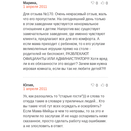
Марина,
0
0
1 апреля 2011
Для отзыва №170. Очень некрасивый отзыв, жаль
что его пропустили. На сегодняшний день только
в этом заведении чувствуется ненормальное
отношение к детям. Напротив вас существует
замечательное заведение, где именно чувствуют
клиента, предлагают все для его комфорта. А
если мама приходит с ребенком, то к его услугам
великолепные игрушки прямо на столе -
родителей не беспокоят, РАЗВЛЕКАЮТ
ОФИЦИАНТЫ ИЛИ АДМИНИСТРАТОР!!! Хотя вряд
ли в их обязанности это входит? Зачем вам нужна
игровая комната, если вы так не любите детей?!!!
Юлия,
0
0
1 апреля 2011
Ух, как разошлись то "старые гости"))) и слова то
откуда такие в словаре у приличных людей... Кто
вы такие чтоб тут всех осуждать и оскорблять?
Если Мама-Мийцы в чем то неправы, то за это и
получили по заслугам. И не надо оспаривать ниже
сказанное, просто сделать работу над ошибками.
а не злословить в ответ.