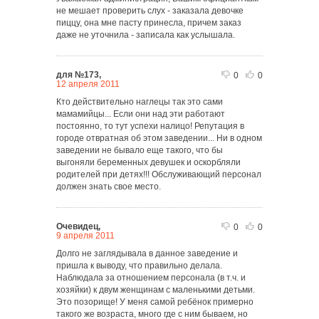
не мешает проверить слух - заказала девочке
пиццу, она мне пасту принесла, причем заказ
даже не уточнила - записала как услышала.
для №173,
0
0
12 апреля 2011
Кто действительно наглецы так это сами
мамамийцы... Если они над эти работают
постоянно, то тут успехи налицо! Репутация в
городе отвратная об этом заведении... Ни в одном
заведении не бывало еще такого, что бы
выгоняли беременных девушек и оскорбляли
родителей при детях!!! Обслуживающий персонал
должен знать свое место.
Очевидец,
0
0
9 апреля 2011
Долго не заглядывала в данное заведение и
пришла к выводу, что правильно делала.
Наблюдала за отношением персонала (в т.ч. и
хозяйки) к двум женщинам с маленькими детьми.
Это позорище! У меня самой ребёнок примерно
такого же возраста, много где с ним бываем, но