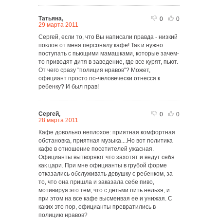
Татьяна,
0
0
29 марта 2011
Сергей, если то, что Вы написали правда - низкий
поклон от меня персоналу кафе! Так и нужно
поступать с пьющими мамашками, которые зачем-
то приводят дитя в заведение, где все курят, пьют.
От чего сразу "полиция нравов"? Может,
официант просто по-человечески отнесся к
ребенку? И был прав!
Сергей,
0
0
28 марта 2011
Кафе довольно неплохое: приятная комфортная
обстановка, приятная музыка....Но вот политика
кафе в отношение посетителей ужасная.
Официанты вытворяют что захотят и ведут себя
как цари. При мне официанты в грубой форме
отказались обслуживать девушку с ребенком, за
то, что она пришла и заказала себе пиво,
мотивируя это тем, что с детьми пить нельзя, и
при этом на все кафе высмеивая ее и унижая. С
каких это пор, официанты превратились в
полицию нравов?