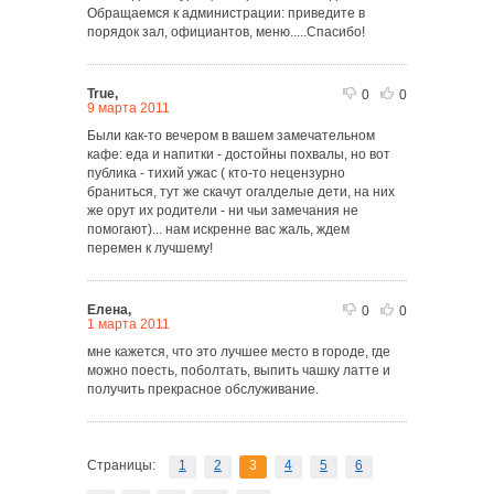
Обращаемся к администрации: приведите в
порядок зал, официантов, меню.....Спасибо!
True,
0
0
9 марта 2011
Были как-то вечером в вашем замечательном
кафе: еда и напитки - достойны похвалы, но вот
публика - тихий ужас ( кто-то нецензурно
браниться, тут же скачут огалделые дети, на них
же орут их родители - ни чьи замечания не
помогают)... нам искренне вас жаль, ждем
перемен к лучшему!
Елена,
0
0
1 марта 2011
мне кажется, что это лучшее место в городе, где
можно поесть, поболтать, выпить чашку латте и
получить прекрасное обслуживание.
Страницы:
1
2
3
4
5
6