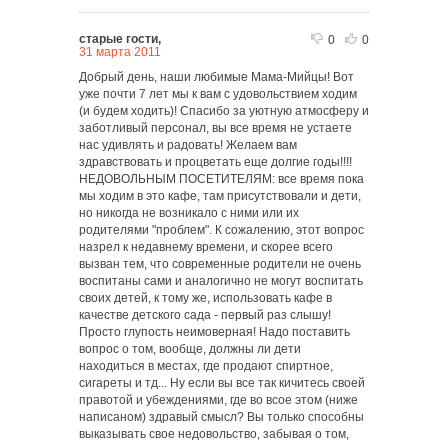
старые гости,
0
0
31 марта 2011
Добрый день, наши любимые Мама-Мийцы! Вот
уже почти 7 лет мы к вам с удовольствием ходим
(и будем ходить)! Спасибо за уютную атмосферу и
заботливый персонал, вы все время не устаете
нас удивлять и радовать! Желаем вам
здравствовать и процветать еще долгие годы!!!!
НЕДОВОЛЬНЫМ ПОСЕТИТЕЛЯМ: все время пока
мы ходим в это кафе, там присутствовали и дети,
но никогда не возникало с ними или их
родителями "проблем". К сожалению, этот вопрос
назрел к недавнему времени, и скорее всего
вызван тем, что современные родители не очень
воспитаны сами и аналогично не могут воспитать
своих детей, к тому же, использовать кафе в
качестве детского сада - первый раз слышу!
Просто глупость неимоверная! Надо поставить
вопрос о том, вообще, должны ли дети
находиться в местах, где продают спиртное,
сигареты и тд... Ну если вы все так кичитесь своей
правотой и убеждениями, где во всое этом (ниже
написаном) здравый смысл? Вы только способны
выказывать свое недовольство, забывая о том,