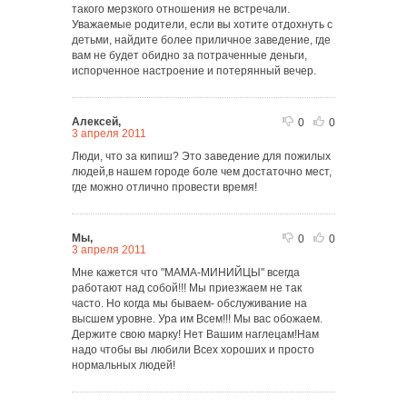
такого мерзкого отношения не встречали.
Уважаемые родители, если вы хотите отдохнуть с
детьми, найдите более приличное заведение, где
вам не будет обидно за потраченные деньги,
испорченное настроение и потерянный вечер.
Алексей,
0
0
3 апреля 2011
Люди, что за кипиш? Это заведение для пожилых
людей,в нашем городе боле чем достаточно мест,
где можно отлично провести время!
Мы,
0
0
3 апреля 2011
Мне кажется что "МАМА-МИНИЙЦЫ" всегда
работают над собой!!! Мы приезжаем не так
часто. Но когда мы бываем- обслуживание на
высшем уровне. Ура им Всем!!! Мы вас обожаем.
Держите свою марку! Нет Вашим наглецам!Нам
надо чтобы вы любили Всех хороших и просто
нормальных людей!