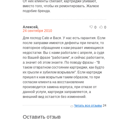
От них клиенты сбегают, картриджи убивают,
вместо того, чтобы их ремонтировать. Жалкое
подобие бренда.
Алексей,
0
0
24 сентября 2010
Для господ Cato и Вася. У нас есть гарантия. Если
после заправки имеются дефекты при печати, то
повторное обращение к нам решает имеющиеся
недостатки. Вы с нами работали с апреля, а судя
по Вашей фразе "работаем", и сейчас работаете,
а значит об этом знаете. По поводу фразы - "В
таком отвратном состоянии картриджи, как будто
их грызли и зубилом вскрывали". Если картридж
пришел к нам вскрытым таким образом, то при
согласии клиента на восстановление
производится замена корпуса, при отказе от
данной услуги, картридж заправляется, а
внешний вид остается без изменений.
Читать все отзывы
24
Оставить отзыв