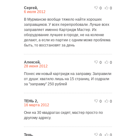
Сергей,
0
0
6 июля 2012
В Мурманске вообще тяжело найти хороших
заправщиков. У всех перепробовали. Лучше всех
заправляет именно Картридж Мастер. Их
оборудование лучшее в городе, не на коленке
делают, а если из партии с одним може проблема
быть, то восстановят за день
Алексей,
0
0
28 июня 2012
Понес им новый картридж на заправку. Заправили
от души: хватило лишь на 15 страниц. И содрали
за "заправку" 250 рублей
ТЕНЬ 2,
0
0
16 марта 2012
Они на 30 квадратах сидят, мастер просто по
другому адресу.
Тень,
0
0