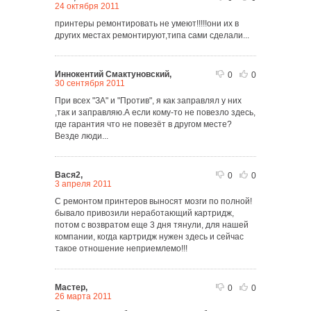
24 октября 2011
принтеры ремонтировать не умеют!!!!!они их в
других местах ремонтируют,типа сами сделали...
Иннокентий Смактуновский,
0
0
30 сентября 2011
При всех "ЗА" и "Против", я как заправлял у них
,так и заправляю.А если кому-то не повезло здесь,
где гарантия что не повезёт в другом месте?
Везде люди...
Вася2,
0
0
3 апреля 2011
С ремонтом принтеров выносят мозги по полной!
бывало привозили неработающий картридж,
потом с возвратом еще 3 дня тянули, для нашей
компании, когда картридж нужен здесь и сейчас
такое отношение неприемлемо!!!
Мастер,
0
0
26 марта 2011