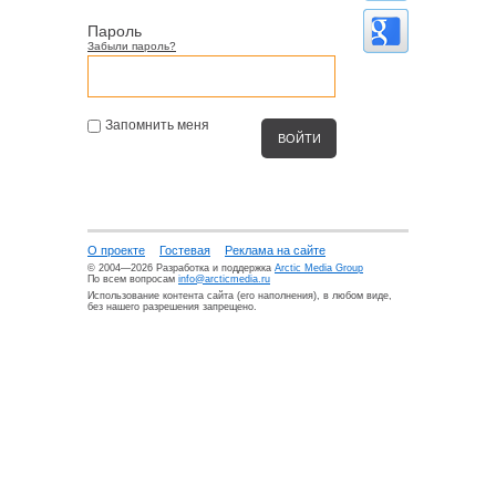
Пароль
Забыли пароль?
Запомнить меня
О проекте
Гостевая
Реклама на сайте
© 2004—2026 Разработка и поддержка
Arctic Media Group
По всем вопросам
info@arcticmedia.ru
Использование контента сайта (его наполнения), в любом виде,
без нашего разрешения запрещено.