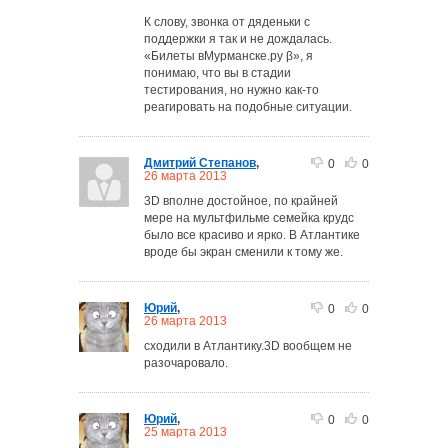
К слову, звонка от дяденьки с
поддержки я так и не дождалась.
«Билеты вМурманске.ру β», я
понимаю, что вы в стадии
тестирования, но нужно как-то
реагировать на подобные ситуации.
Дмитрий Степанов
,
0
0
26 марта 2013
3D вполне достойное, по крайней
мере на мультфильме семейка крудс
было все красиво и ярко. В Атлантике
вроде бы экран сменили к тому же.
Юрий
,
0
0
26 марта 2013
сходили в Атлантику.3D вообщем не
разочаровало.
Юрий
,
0
0
25 марта 2013