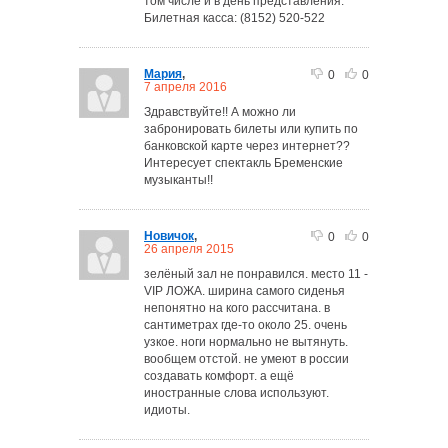
том числе и в день представления.
Билетная касса: (8152) 520-522
Мария
,
0
0
7 апреля 2016
Здравствуйте!! А можно ли
забронировать билеты или купить по
банковской карте через интернет??
Интересует спектакль Бременские
музыканты!!
Новичок
,
0
0
26 апреля 2015
зелёный зал не понравился. место 11 -
VIP ЛОЖА. ширина самого сиденья
непонятно на кого рассчитана. в
сантиметрах где-то около 25. очень
узкое. ноги нормально не вытянуть.
вообщем отстой. не умеют в россии
создавать комфорт. а ещё
иностранные слова используют.
идиоты.