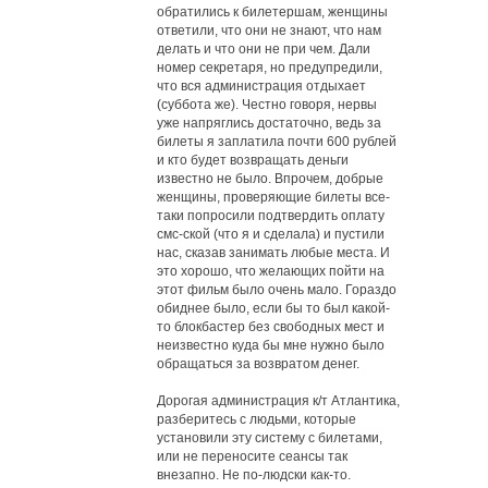
обратились к билетершам, женщины
ответили, что они не знают, что нам
делать и что они не при чем. Дали
номер секретаря, но предупредили,
что вся администрация отдыхает
(суббота же). Честно говоря, нервы
уже напряглись достаточно, ведь за
билеты я заплатила почти 600 рублей
и кто будет возвращать деньги
известно не было. Впрочем, добрые
женщины, проверяющие билеты все-
таки попросили подтвердить оплату
смс-ской (что я и сделала) и пустили
нас, сказав занимать любые места. И
это хорошо, что желающих пойти на
этот фильм было очень мало. Гораздо
обиднее было, если бы то был какой-
то блокбастер без свободных мест и
неизвестно куда бы мне нужно было
обращаться за возвратом денег.
Дорогая администрация к/т Атлантика,
разберитесь с людьми, которые
установили эту систему с билетами,
или не переносите сеансы так
внезапно. Не по-людски как-то.