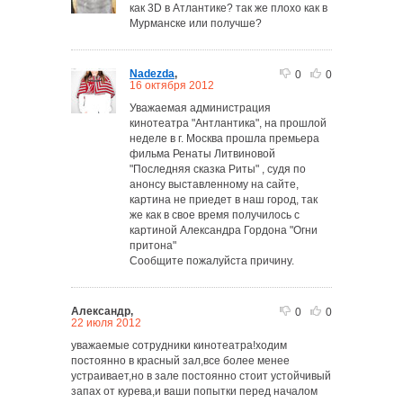
как 3D в Атлантике? так же плохо как в
Мурманске или получше?
Nadezda
,
0
0
16 октября 2012
Уважаемая администрация
кинотеатра "Антлантика", на прошлой
неделе в г. Москва прошла премьера
фильма Ренаты Литвиновой
"Последняя сказка Риты" , судя по
анонсу выставленному на сайте,
картина не приедет в наш город, так
же как в свое время получилось с
картиной Александра Гордона "Огни
притона"
Сообщите пожалуйста причину.
Александр,
0
0
22 июля 2012
уважаемые сотрудники кинотеатра!ходим
постоянно в красный зал,все более менее
устраивает,но в зале постоянно стоит устойчивый
запах от курева,и ваши попытки перед началом