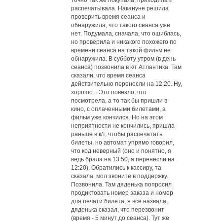
точно так же покупала, приходила и
распечатывала. Накануне решила
проверить время сеанса и
обнаружила, что такого сеанса уже
нет. Подумала, сначала, что ошиблась,
но проверила и никакого похожего по
времени сеанса на такой фильм не
обнаружила. В субботу утром (в день
сеанса) позвонила в к/т Атлантика. Там
сказали, что время сеанса
действительно перенесли на 12:20. Ну,
хорошо... Это повезло, что
посмотрела, а то так бы пришли в
кино, с оплаченными билетами, а
фильм уже кончился. Но на этом
неприятности не кончились, пришла
раньше в к/т, чтобы распечатать
билеты, но автомат упрямо говорил,
что код неверный (оно и понятно, я
ведь брала на 13:50, а перенесли на
12:20). Обратились к кассиру, та
сказала, мол звоните в поддержку.
Позвонила. Там дяденька попросил
продиктовать номер заказа и номер
для печати билета, я все назвала,
дяденька сказал, что перезвонит
(время - 5 минут до сеанса). Тут же