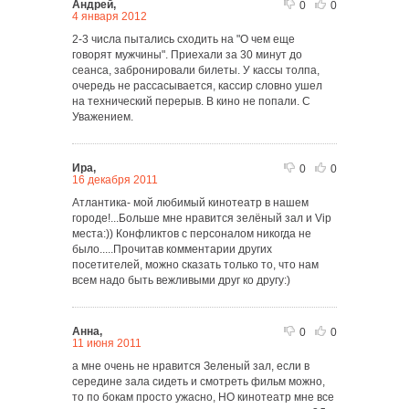
Андрей,
0
0
4 января 2012
2-3 числа пытались сходить на "О чем еще
говорят мужчины". Приехали за 30 минут до
сеанса, забронировали билеты. У кассы толпа,
очередь не рассасывается, кассир словно ушел
на технический перерыв. В кино не попали. С
Уважением.
Ира,
0
0
16 декабря 2011
Атлантика- мой любимый кинотеатр в нашем
городе!...Больше мне нравится зелёный зал и Vip
места:)) Конфликтов с персоналом никогда не
было.....Прочитав комментарии других
посетителей, можно сказать только то, что нам
всем надо быть вежливыми друг ко другу:)
Анна,
0
0
11 июня 2011
а мне очень не нравится Зеленый зал, если в
середине зала сидеть и смотреть фильм можно,
то по бокам просто ужасно, НО кинотеатр мне все