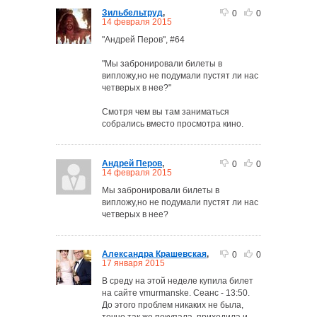
Зильбельтруд
,
0
0
14 февраля 2015
"Андрей Перов", #64
"Мы забронировали билеты в
випложу,но не подумали пустят ли нас
четверых в нее?"
Смотря чем вы там заниматься
собрались вместо просмотра кино.
Андрей Перов
,
0
0
14 февраля 2015
Мы забронировали билеты в
випложу,но не подумали пустят ли нас
четверых в нее?
Александра Крашевская
,
0
0
17 января 2015
В среду на этой неделе купила билет
на сайте vmurmanske. Сеанс - 13:50.
До этого проблем никаких не была,