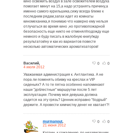
кино освежить воздух в зале освежителем воздуха
помогает минут на 15,а надо устранять причину,а
именно самого курильшика,сижу всегда ближе к
последним рядам,запах идет из комнаты
киномеханика,я понимаю что наверно ему нельзя
отлучаться во время кино ,но противопожарной
безопасность еще никто не отменял!подожду еще
немного и буду писать в жалобную книгу!жду
результатов!ну и как из вариантов повесте
несколько автоматических ароматизаторов!
Василий,
0
0
4 июля 2012
Уважаемая администрация к. Антлантика. А не
пора ли поменять обивку на креслах и VIP
сиденьях? А то те пятна особенно напоминают
наши "доблестные" маршрутки после 5 лет
эксплуатации. Почему моя девушка должна
садится на эту грязь? Ценник исправно "бодрый"
держите. А провести химчистку денег не хватает?!
murmanout
,
0
0
21 июня 2012
Катрин, к сожалению, по независящим