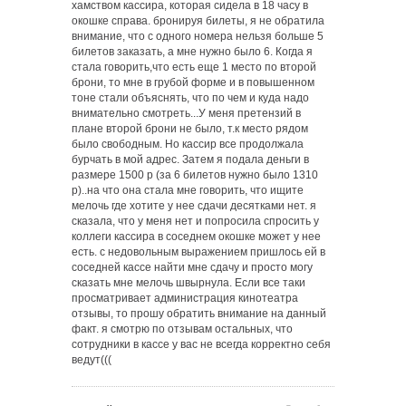
хамством кассира, которая сидела в 18 часу в
окошке справа. бронируя билеты, я не обратила
внимание, что с одного номера нельзя больше 5
билетов заказать, а мне нужно было 6. Когда я
стала говорить,что есть еще 1 место по второй
брони, то мне в грубой форме и в повышенном
тоне стали объяснять, что по чем и куда надо
внимательно смотреть...У меня претензий в
плане второй брони не было, т.к место рядом
было свободным. Но кассир все продолжала
бурчать в мой адрес. Затем я подала деньги в
размере 1500 р (за 6 билетов нужно было 1310
р)..на что она стала мне говорить, что ищите
мелочь где хотите у нее сдачи десятками нет. я
сказала, что у меня нет и попросила спросить у
коллеги кассира в соседнем окошке может у нее
есть. с недовольным выражением пришлось ей в
соседней кассе найти мне сдачу и просто могу
сказать мне мелочь швырнула. Если все таки
просматривает администрация кинотеатра
отзывы, то прошу обратить внимание на данный
факт. я смотрю по отзывам остальных, что
сотрудники в кассе у вас не всегда корректно себя
ведут(((