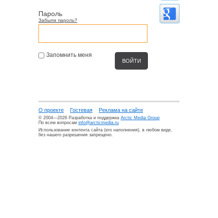
Пароль
Забыли пароль?
Запомнить меня
О проекте
Гостевая
Реклама на сайте
© 2004—2026 Разработка и поддержка
Arctic Media Group
По всем вопросам
info@arcticmedia.ru
Использование контента сайта (его наполнения), в любом виде,
без нашего разрешения запрещено.