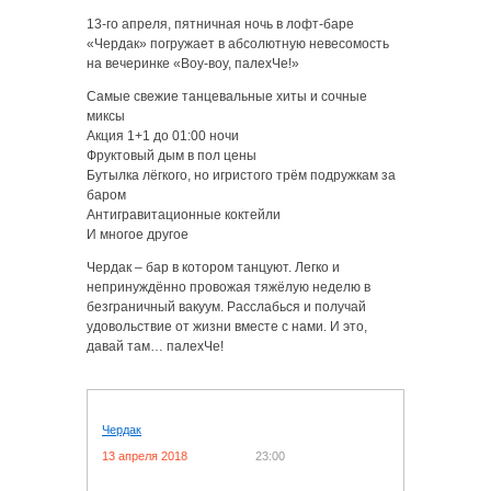
13-го апреля, пятничная ночь в лофт-баре
«Чердак» погружает в абсолютную невесомость
на вечеринке «Воу-воу, палехЧе!»
Самые свежие танцевальные хиты и сочные
миксы
Акция 1+1 до 01:00 ночи
Фруктовый дым в пол цены
Бутылка лёгкого, но игристого трём подружкам за
баром
Антигравитационные коктейли
И многое другое
Чердак – бар в котором танцуют. Легко и
непринуждённо провожая тяжёлую неделю в
безграничный вакуум. Расслабься и получай
удовольствие от жизни вместе с нами. И это,
давай там… палехЧе!
Чердак
13 апреля 2018
23:00