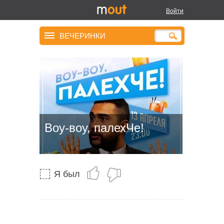
Войти
ВЕЧЕРИНКИ
Воу-воу, палехЧе!
Я был