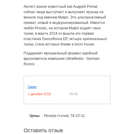
Артист ранее известный как Андрей Primat,
сейчас чаще выступает и выпускает музыку на
виниле под именем Matpri. Это альтернативный
примат, новый и модернизированный.
Имеется
лейбл Prosaic, на котором Matpri издаёт свои
треки, в марте 2018-го вышла его первая
пластинка Dancefloora EP, четыре оригинальных
трека, стиль которых ближе к micro house.
Поддержит музыкальный формат идейный
вдохновитель компании UltraMedia - German
Runov.
Гарин
1 декабря 2018
00:00
Цены
Резерв столов:
78-22-11
Оставить отзыв