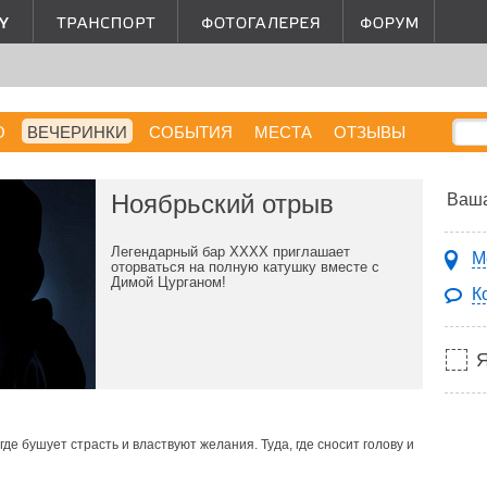
О
ВЕЧЕРИНКИ
СОБЫТИЯ
МЕСТА
ОТЗЫВЫ
Ноябрьский отрыв
Ваша
Легендарный бар ХХХХ приглашает
М
оторваться на полную катушку вместе с
Димой Цурганом!
К
где бушует страсть и властвуют желания. Туда, где сносит голову и