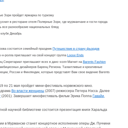
ен
.
ные Зори пройдет ярмарка по туризму
кухни» в ресторане отеля Полярные Зори, где мурманчане и гости города
ть все разнообразие национальных блюд
 клубе Декабрь
ирова состоится семейный праздник
Путешествие в страну фьордов
к-н-ролла приглашает на свой концерт группа
Loose Ends
енц Секретариат приглашают всех в данс-холл Магнит на
Barents Fashion
амбициозных дизайнеров Баренц Региона. Талантливые и креативные
еции, России и Финляндии, которые представят Вам свое видение Barents
 19 по 21 мая пройдет мини-фестиваль норвежского кино.
 драма
Во власти женщины
(2007) режиссера Петера Нэсса. Далее
г
(2001). Завершает кинофестиваль фильм Эрика Поппа
Гавайи,
стной научной библиотеке состоится презентация книги Харальда
и в Мурманске станет концертное исполнение оперы Дж. Пуччини