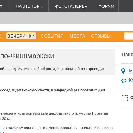
О
ВЕЧЕРИНКИ
СОБЫТИЯ
МЕСТА
ОТЗЫВЫ
 по-Финнмаркски
Ваша
й сосед Мурманской области, в очередной раз проводит
М
К
осед Мурманской области, в очередной раз проводит Дни
емесел открылась выставка декоративного искусства Норвегии
о 30 мая.
 норвежской суперзвезды, всемирно известной представительницы