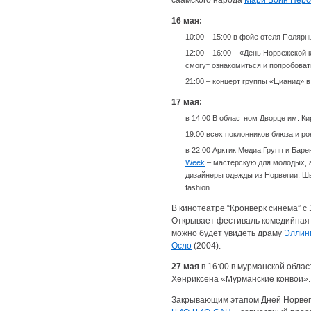
саамского народа
Мари Бойн Перс
16 мая:
10:00 – 15:00 в фойе отеля Поляр
12:00 – 16:00 – «День Норвежской 
смогут ознакомиться и попробова
21:00 – концерт группы «Цианид» в
17 мая:
в 14:00 В областном Дворце им. К
19:00 всех поклонников блюза и ро
в 22:00 Арктик Медиа Групп и Бар
Week
– мастерскую для молодых, 
дизайнеры одежды из Норвегии, Шв
fashion
В кинотеатре “Кронверк синема” с
Открывает фестиваль комедийная
можно будет увидеть драму
Эллин
Осло
(2004).
27 мая
в 16:00 в мурманской обла
Хенриксена «Мурманские конвои».
Закрывающим этапом Дней Норвеги