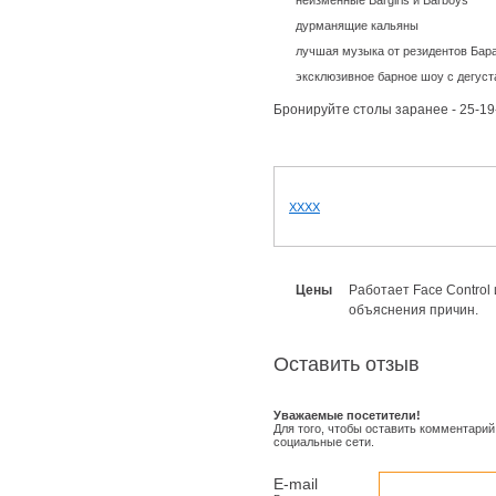
неизменные Bargirls и Barboys
дурманящие кальяны
лучшая музыка от резидентов Бар
эксклюзивное барное шоу с дегус
Б
ронируйте столы заранее -
25-19
XXXX
Цены
Работает Face Control 
объяснения причин.
Оставить отзыв
Уважаемые посетители!
Для того, чтобы оставить комментарий
социальные сети.
E-mail