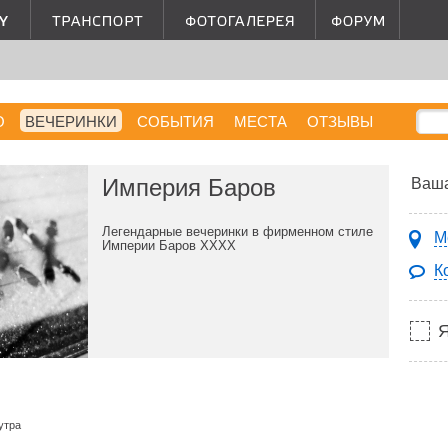
О
ВЕЧЕРИНКИ
СОБЫТИЯ
МЕСТА
ОТЗЫВЫ
Империя Баров
Ваша
Легендарные вечеринки в фирменном стиле
М
Империи Баров ХХХХ
К
утра