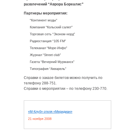
развлечений “Аврора Бореалис”
Партнеры мероприятия:
“Континент моды”
Компания “Кольский салют”
Торговая сеть “Эконом-норд”
Радиостанция “105 FM”
Телеканал “Море-Инфо”
Журнал “Street club”
Газета “Вечерний Мурманск”
Типография “Акварель”
Справки о заказе билетов можно получить по
телефону 288-751.
Справки о мероприятии – по телефону 230-770.
«М-Клуб» отеля «Меридиан»
21 ноября 2008