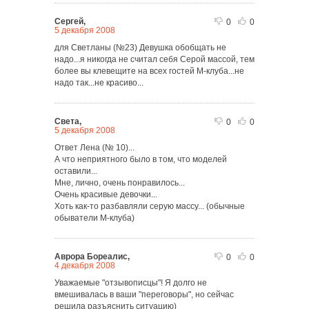
Сергей,
0
0
5 декабря 2008
для Светланы (№23) Девушка обобщать не
надо...я никогда не считал себя Серой массой, тем
более вы клевещите на всех гостей М-клуба...не
надо так...не красиво...
Света,
0
0
5 декабря 2008
Ответ Лена (№ 10)...
А что неприятного было в том, что моделей
оставили...
Мне, лично, очень понравилось...
Очень красивые девочки...
Хоть как-то разбавляли серую массу... (обычные
обыватели М-клуба)
Аврора Бореалис,
0
0
4 декабря 2008
Уважаемые "отзывописцы"! Я долго не
вмешивалась в ваши "переговоры", но сейчас
решила разъяснить ситуацию)