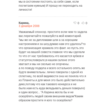
мы в состоянии постоять за себя сами, если
посчитаем нужным) И прошу не переходить на
личности!
Карина,
0
0
3 декабря 2008
Уважаемый спонсор. простите если чем то задела
вас.перечитайте пожалуйста мой коментарий.
"мы же не за дипломами шли а за хорошим
настроением и за шоу.думаю нам это удалось!"то
что организация храмала это факт. но пусть это
будет на вашей совести.главное что мы сделали
то что от нас требовалось.что касается кубков и
статуэток,поверьте,в нашем салоне этого
хватает.и мы ни сколько не огорчены.
а по поводу подкупа и всего остального опять же
будте внимательны. лично говорила с одной из
сплетниц. по всей видимости она не поняла что я
из Планеты.и для меня это было действительно
дико,потому что как такового конкурса и не
было.нам есть куда вкладывать деньги поверьте)
и один вопрос... "А Карина могла бы и не
оскорблять людей своим внешним видом"Каким
образом простите я кого то оскорбила?