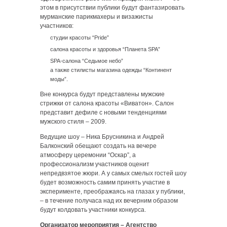
этом в присутствии публики будут фантазировать
мурманские парикмахеры и визажисты
участников:
студии красоты “Pride”
салона красоты и здоровья “Планета
SPA
”
SPA
-салона “Седьмое небо”
а также стилисты магазина одежды “Континент
моды”.
Вне конкурса будут представлены мужские
стрижки от салона красоты «Виватон». Салон
представит дефиле с новыми тенденциями
мужского стиля – 2009.
Ведущие шоу – Ника Брусникина и Андрей
Балконский обещают создать на вечере
атмосферу церемонии “Оскар”, а
профессионализм участников оценит
непредвзятое жюри. А у самых смелых гостей шоу
будет возможность самим принять участие в
эксперименте, преображаясь на глазах у публики,
– в течение получаса над их вечерним образом
будут колдовать участники конкурса.
Организатор мероприятия – Агентство