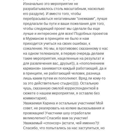
Изначально это мероприятие не
разрабатывалось столь масштабным, насколько
его раздули). И вместо того, чтобы
перебрасываться негативными "снежками", лучше
предлагали бы пути и ваши пожелания для того,
чтобы следующий проект мы сделали бы еще
лучше и интереснее для всех! Подобных проектов
в Мурманске в принципе не было и нам
приходится учиться на своих ошибках, к
сожалению. Но мы, в противовес сказанному о нас
на одном телеканале, в первую очередь делаем
такие мероприятия, нацеленные на результат и
для развлечения вас, друзья!)), а «пополнением
карманов» занимается каждый работающий, да и
в принципе, не работающий человек, разница
лишь каким путем их пополняют. Вряд ли кому-то
за это действительно стыдно))))). Остальную
чушь, сказанную смелой корреспонденткой в
сюжете о нашем мероприятии, я оставлю без
комментария).
Уважаемая Карина и остальные участники! Мой
совет, не реагировать на колкие высказывания и
провокацию! Участники шоу отработали
великолепно! Спасибо вам за участие!
Уважаемый «спонсор» (кстати, чей именно?)!
Спасибо, что попытались за нас заступиться, но