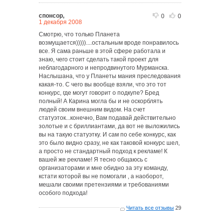
спонсор,
0
0
1 декабря 2008
Смотрю, что только Планета
возмущается)))))....остальным вроде понравилось
все. Я сама раньше в этой сфере работала и
знаю, чего стоит сделать такой проект для
неблагодарного и непродвинутого Мурманска.
Наслышана, что у Планеты мания преследования
какая-то. С чего вы вообще взяли, что это тот
конкурс, где могут говорит о подкупе? Бред
полный! А Карина могла бы и не оскорблять
людей своим внешним видом. На счет
статуэток...конечно, Вам подавай действительно
золотые и с бриллиантами, да вот не выложились
вы на такую статуэтку. И сам по себе конкурс, как
это было видно сразу, не как таковой конкурс шел,
а просто не стандартный подход к рекламе! К
вашей же рекламе! Я тесно общаюсь с
организаторами и мне обидно за эту команду,
кстати которой вы не помогали , а наоборот,
мешали своими претензиями и требованиями
особого подхода!
Читать все отзывы
29