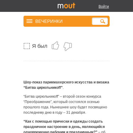
Войти
Битва цирюльникоff
ВЕЧЕРИНКИ
Я был
Шоу-показ парикмахерского искусства и визажа
“Битва цирюльникоff”
.
“Битва цирюльникоff” – второй сезон конкурса
“Преображение”, который состоялся осенью
прошлого года. Нынешнее шоу будет посвящено
последнему дню в году – 31 декабря.
“Как с помощью прически и одежды создать
праздничное настроение в день, являющийся
одновременно рабочим и праздничным?”
– об