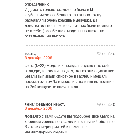
определению...
И действительно, сколько не была в М-
клубе...ничего особенного...а так всю толпу
разбавляли очень красивые девушки. Да,
действительно...некоторые из них были немного
не в себе :), особенно с модельных школ...но
остальные...на высоте.
гость,
0
0
8 декабря 2008
света(№22).Модели и правда неадекватно себя
вели,среди приличных дам,только они одичавшие
бегали выпивали спиртное в захлёб и мешали
просмотру шоу.Да и модели-загатовки,вышедшие
на 3ий конкурс не впечатлили.
Лена"Седьмое небо",
0
0
8 декабря 2008
люди,что с вами,будьте вы подобрее!!!все было на
хорошем уровне,повеселились от души!побольше
бы таких мероприятей и поменьше
неблагодарных людей!!!