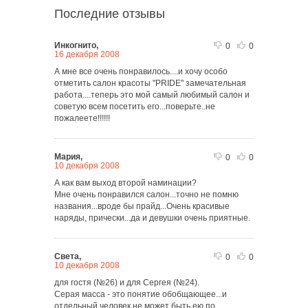
Последние отзывы
Инкогнито,
0
0
16 декабря 2008
А мне все очень понравилось....и хочу особо
отметить салон красоты "PRIDE" замечательная
работа....теперь это мой самый любимый салон и
советую всем посетить его...поверьте..не
пожалеете!!!!!!
Мария,
0
0
10 декабря 2008
А как вам выход второй наминации?
Мне очень понравился салон...точно не помню
названия...вроде бы прайд...Очень красивые
наряды, прически...да и девушки очень приятные.
Света,
0
0
10 декабря 2008
для гостя (№26) и для Сергея (№24).
Серая масса - это понятие обобщающее...и
отдельный человек не может быть ею по