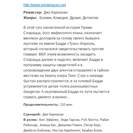
http://www.smokinaces.net
Режиссер:
Джо Карнахан
Жанры:
Боевик, Комедия, Драма, Детектив.
В этой туго заплетённой истории Примо
Спарацца, босс мафиозного клана, назначает
миллион долларов за голову своего бывшего
протеже по имени Бадди «Тузы» Израэль,
который согласился свидетельствовать против
главаря. ФБР, учуяв возможность засадить
Спарацца далеко и надолго, включает Бадди в
программу защиты свидетелей и в
сопровождении двух агентов отправляет в тайное
местечко на берегу озера Тахо. Слух о награде
быстро распространяется, и за головой Бадди
устремляется целая толпа разношёрстных
бандитов. А неугомонный Бадди по пути пытается
сорвать джекпот в казино…
Продолжительность:
110 мин
Сценарий:
Джо Карнахан
В ролях:
Бен Эффлек, Энди Гарсиа, Рэй Лиотта, Райан
Рейнолдс, Алиша Кис, Джереми Пивен, Питер Берг,
Джейсон Бэйтман, Нестор Карбонелл, Брайан Блум,