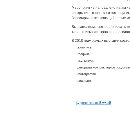
Мероприятие направлено на актив
раскрытие творческого потенциал
Заполярья, открывающий новые им
Выставка помогает реализовать т
талантливых авторов, профессион
В 2018 году рамках выставки состо
живопись
графика
скульптура
декоративно–прикладное искусств
фотография
видеоарт
Художественный музей