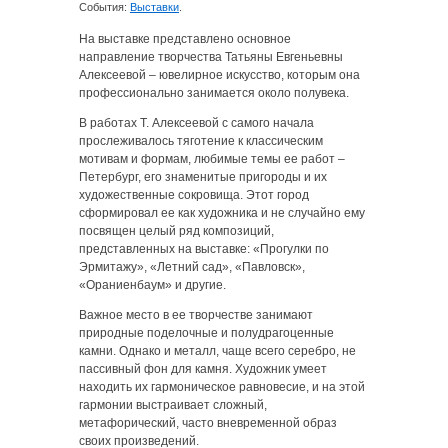
События:
Выставки
.
На выставке представлено основное
направление творчества Татьяны Евгеньевны
Алексеевой – ювелирное искусство, которым она
профессионально занимается около полувека.
В работах Т. Алексеевой с самого начала
прослеживалось тяготение к классическим
мотивам и формам, любимые темы ее работ –
Петербург, его знаменитые пригороды и их
художественные сокровища. Этот город
сформировал ее как художника и не случайно ему
посвящен целый ряд композиций,
представленных на выставке: «Прогулки по
Эрмитажу», «Летний сад», «Павловск»,
«Ораниенбаум» и другие.
Важное место в ее творчестве занимают
природные поделочные и полудрагоценные
камни. Однако и металл, чаще всего серебро, не
пассивный фон для камня. Художник умеет
находить их гармоническое равновесие, и на этой
гармонии выстраивает сложный,
метафорический, часто вневременной образ
своих произведений.