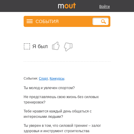
Фитнес-клуб
Войти
«СпортPlaza»
приглашает на работу
СОБЫТИЯ
Я был
События:
Спорт
,
Конкурсы
.
Ты молод и увлечен спортом?
Не представляешь свою жизнь без силовых
тренировок?
Тебе нравится каждый день общаться с
интересными людьми?
Ты уверен в том, что силовой тренинг – залог
здоровья и инструмент строительства