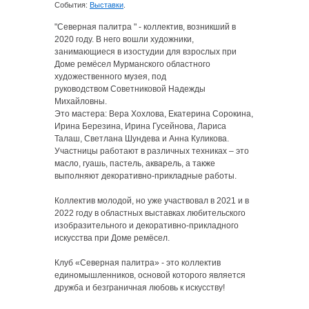
События:
Выставки
.
"Северная палитра " - коллектив, возникший в
2020 году. В него вошли художники,
занимающиеся в изостудии для взрослых при
Доме ремёсел Мурманского областного
художественного музея, под
руководством
Советниковой Надежды
Михайловны.
Это мастера: Вера Хохлова, Екатерина Сорокина,
Ирина Березина, Ирина Гусейнова, Лариса
Талаш, Светлана Шундева и Анна Куликова.
Участницы работают в различных техниках – это
масло, гуашь, пастель, акварель, а также
выполняют декоративно-прикладные работы.
Коллектив молодой, но уже участвовал в 2021 и в
2022 году в областных выставках любительского
изобразительного и декоративно-прикладного
искусства при Доме ремёсел.
Клуб «Северная палитра» - это коллектив
единомышленников, основой которого является
дружба и безграничная любовь к искусству!