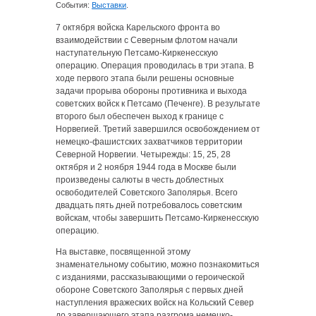
События:
Выставки
.
7 октября войска Карельского фронта во
взаимодействии с Северным флотом начали
наступательную Петсамо-Киркенесскую
операцию. Операция проводилась в три этапа. В
ходе первого этапа были решены основные
задачи прорыва обороны противника и выхода
советских войск к Петсамо (Печенге). В результате
второго был обеспечен выход к границе с
Норвегией. Третий завершился освобождением от
немецко-фашистских захватчиков территории
Северной Норвегии. Четырежды: 15, 25, 28
октября и 2 ноября 1944 года в Москве были
произведены салюты в честь доблестных
освободителей Советского Заполярья. Всего
двадцать пять дней потребовалось советским
войскам, чтобы завершить Петсамо-Киркенесскую
операцию.
На выставке, посвященной этому
знаменательному событию, можно познакомиться
с изданиями, рассказывающими о героической
обороне Советского Заполярья с первых дней
наступления вражеских войск на Кольский Север
до завершающего этапа разгрома немецко-