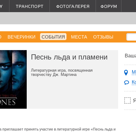
О
ВЕЧЕРИНКИ
СОБЫТИЯ
МЕСТА
ОТЗЫВЫ
Песнь льда и пламени
Ваша
Литературная игра, посвященная
М
творчеству Дж. Мартина
К
 приглашает принять участие в литературной игре «Песнь льда и